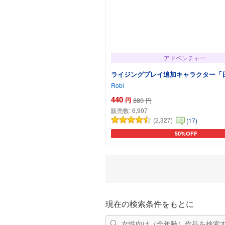
アドベンチャー
ライジングプレイ追加キャラクター「
Robi
440
円
880
円
販売数:
6,907
(2,327)
(17)
50%OFF
カートに追加
現在の検索条件をもとに
女性向け（全年齢）作品を検索