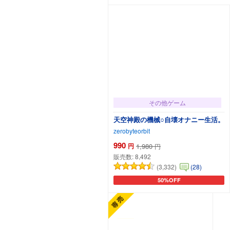
その他ゲーム
天空神殿の機械○自壊オナニー生活。
zerobyteorbit
990
円
1,980
円
販売数:
8,492
(3,332)
(28)
50%OFF
カートに追加