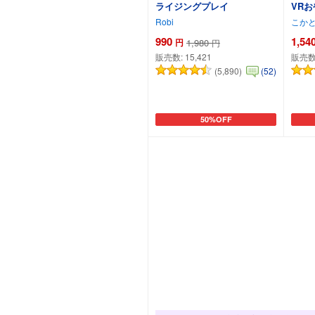
ライジングプレイ
VR
Robi
こか
990
1,54
円
1,980
円
販売数:
15,421
販売数
(5,890)
(52)
50%OFF
カートに追加