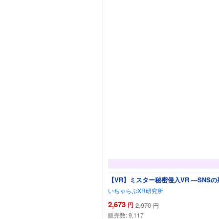
【VR】ミスター秘密侵入VR ―SNS
いちゃらぶXR研究所
2,673
円
2,970
円
販売数:
9,117