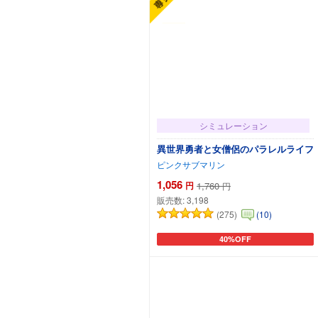
シミュレーション
異世界勇者と女僧侶のパラレルライフ
ピンクサブマリン
1,056
円
1,760
円
販売数:
3,198
(275)
(10)
40%OFF
カートに追加