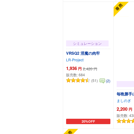
シミュレーション
VRSQ2 淫魔の肉牢
LR-Project
1,936
円
2,420
円
販売数:
684
(51)
(2)
毎晩勝手
ましのぎ
2,200
円
販売数:
43
20%OFF
カートに追加