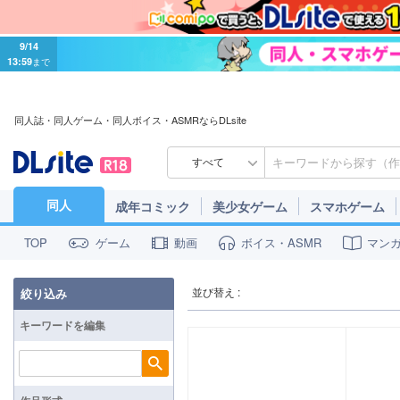
9/14
13:59
まで
同人誌・同人ゲーム・同人ボイス・ASMRならDLsite
すべて
同人
成年コミック
美少女ゲーム
スマホゲーム
ゲーム
動画
ボイス・ASMR
マン
TOP
並び替え :
絞り込み
キーワードを編集
検索