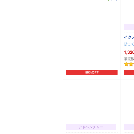
イク
ぽこ
1,32
販売数
50%OFF
カートに追加
アドベンチャー