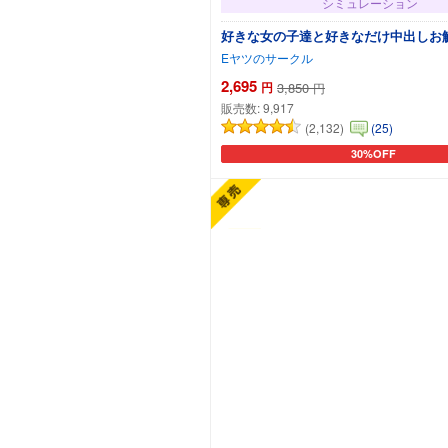
シミュレーション
好きな女の子達と好きなだけ中出しお
Eヤツのサークル
2,695
円
3,850
円
販売数:
9,917
(2,132)
(25)
30%OFF
カートに追加