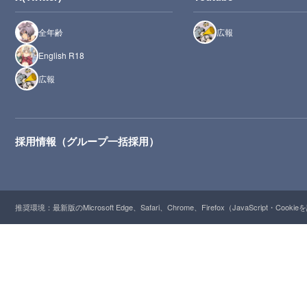
全年齢
広報
English R18
広報
採用情報（グループ一括採用）
推奨環境：最新版のMicrosoft Edge、Safari、Chrome、Firefox（JavaScript・Cooki