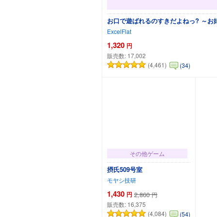
お口で遊ばれるのすきだよねっ? ～お
ExcelFlat
1,320
円
販売数:
17,002
(4,461)
(34)
その他ゲーム
摂氏509号室
モヤシ技研
1,430
円
2,860
円
販売数:
16,375
(4,084)
(54)