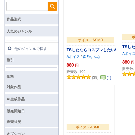
検索
作品形式
人気のジャンル
ボ
ボイス・ASMR
TSし
他のジャンルで探す
TSしたならコスプレしたい!
Aボイ
Aボイス
/
森乃なんな
割引
880
円
880
円
販売数:
販売数:
109
価格
(39)
(1)
カートに追加
対象作品
AI生成作品
販売開始日
販売状況
ボイス・ASMR
オプション