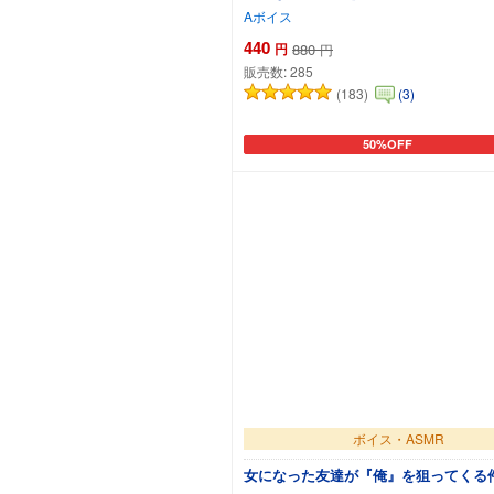
Aボイス
440
円
880
円
販売数:
285
(183)
(3)
50%OFF
カートに追加
ボイス・ASMR
女になった友達が『俺』を狙ってくる