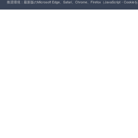
推奨環境：最新版のMicrosoft Edge、Safari、Chrome、Firefox（JavaScript・Cooki