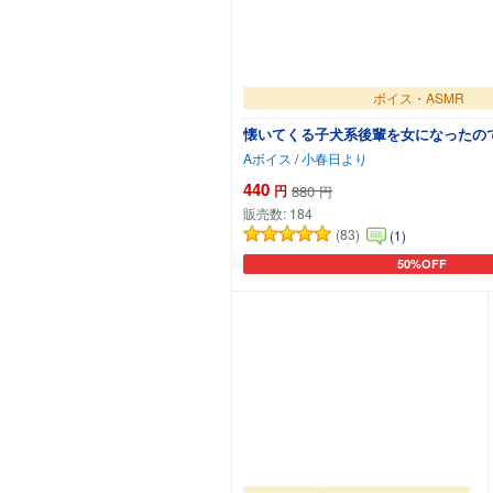
ボイス・ASMR
懐いてくる子犬系後輩を女になったの
Aボイス
/
小春日より
440
円
880
円
販売数:
184
(83)
(1)
50%OFF
カートに追加