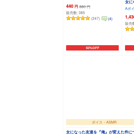
女に
440
円
880
円
Aボ
販売数:
385
1,43
(247)
(4)
販売
50%OFF
カートに追加
ボイス・ASMR
女になった友達を『俺』が変えた件に