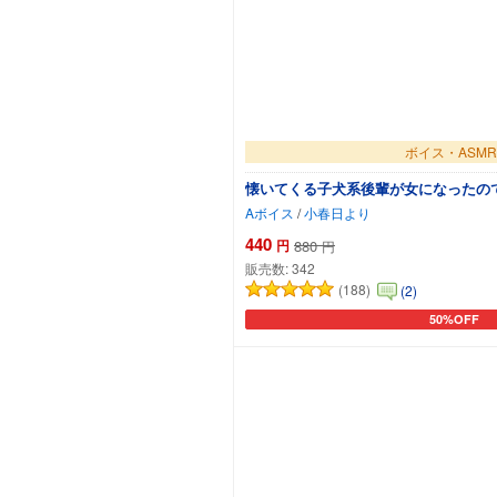
ボイス・ASMR
懐いてくる子犬系後輩が女になったの
Aボイス
/
小春日より
440
円
880
円
販売数:
342
(188)
(2)
50%OFF
カートに追