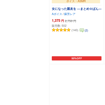
ボイス・ASMR
女になった親友を ―まとめ☆ばん―
Aボイス
/
蘇芳レア
1,375
円
2,750
円
販売数:
502
(140)
(2)
50%OFF
カートに追加