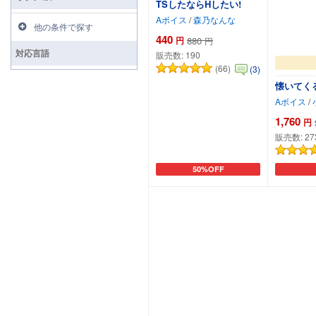
TSしたならHしたい!
Aボイス
/
森乃なんな
他の条件で探す
440
円
880
円
対応言語
販売数:
190
(66)
(3)
懐いてく
Aボイス
/
1,760
円
販売数:
27
50%OFF
カートに追加