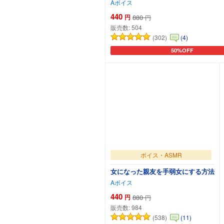
Aボイス
440
円
880
円
販売数:
504
(302)
(4)
50%OFF
カートに追加
ボイス・ASMR
女になった親友を手弱女にする方法
Aボイス
440
円
880
円
販売数:
984
(538)
(11)