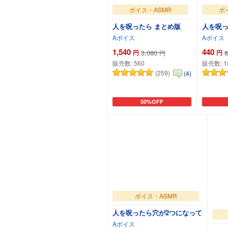
ボイス・ASMR
ボ
人を呪ったら まとめ版
人を呪
Aボイス
Aボイス
1,540
440
円
3,080
円
8
円
販売数:
560
販売数:
1
(259)
(4)
50%OFF
カートに追加
ボイス・ASMR
人を呪ったら穴が2つになって
Aボイス