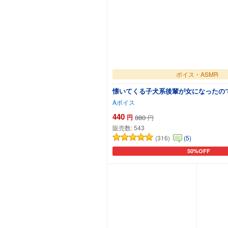
ボイス・ASMR
懐いてくる子犬系後輩が女になったの
Aボイス
440
円
880
円
販売数:
543
(316)
(5)
50%OFF
カートに追加