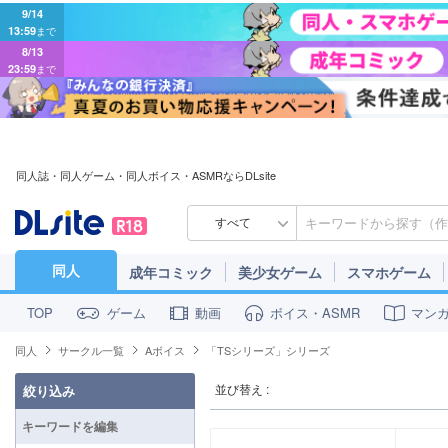
9/14
13:59
まで
8/13
23:59
まで
同人誌・同人ゲーム・同人ボイス・ASMRならDLsite
すべて
同人
成年コミック
美少女ゲーム
スマホゲーム
ゲーム
動画
ボイス・ASMR
マン
TOP
同人
サークル一覧
Aボイス
「TSシリーズ」シリーズ
並び替え :
絞り込み
キーワードを編集