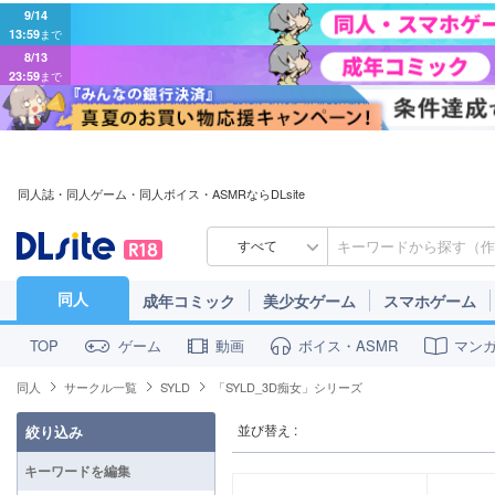
9/14
13:59
まで
8/13
23:59
まで
同人誌・同人ゲーム・同人ボイス・ASMRならDLsite
すべて
同人
成年コミック
美少女ゲーム
スマホゲーム
ゲーム
動画
ボイス・ASMR
マン
TOP
同人
サークル一覧
SYLD
「SYLD_3D痴女」シリーズ
並び替え :
絞り込み
キーワードを編集