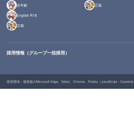
全年齢
広報
English R18
広報
採用情報（グループ一括採用）
推奨環境：最新版のMicrosoft Edge、Safari、Chrome、Firefox（JavaScript・Cooki