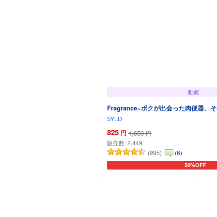
動画
Fragrance~ボクが出会った肉便器
SYLD
825
円
1,650
円
販売数:
2,449
(995)
(6)
50%OFF
カートに追加