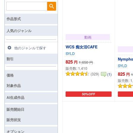
検索
作品形式
人気のジャンル
動画
WCS 痴女活CAFE
他のジャンルで探す
SYLD
割引
Nymph
825
円
1,650
円
SYLD
販売数:
1,410
825
(329)
(1)
円
1
価格
販売数:
1
対象作品
50%OFF
カートに追加
AI生成作品
販売開始日
販売状況
オプション