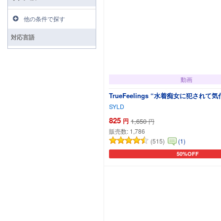
他の条件で探す
対応言語
動画
TrueFeelings “水着痴女に
SYLD
825
円
1,650
円
販売数:
1,786
(515)
(1)
50%OFF
カートに追加