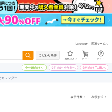
関連サービス
Language
こだわり条件
検索
お気に入り
カート
ガイド
全年齢向けへ
女性向け 全年齢へ
女性向け TL/BLへ
売カレンダー
表示件数 ：
表示形式 ：