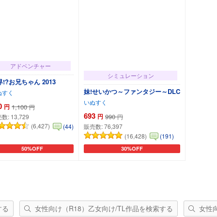
アドベンチャー
シミュレーション
!?お兄ちゃん 2013
妹!せいかつ～ファンタジー～DLC
ぬすく
いぬすく
0
円
1,100
円
693
円
990
売数:
13,729
円
(6,427)
(44)
販売数:
76,397
(16,428)
(191)
50%OFF
30%OFF
カートに追加
カートに追加
する
女性向け（R18）乙女向け/TL作品を検索する
女性