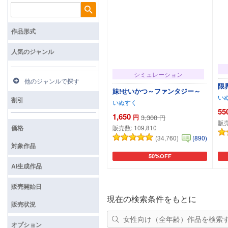
検索
作品形式
人気のジャンル
シミュレーション
他のジャンルで探す
限界
妹!せいかつ～ファンタジー～
い
割引
いぬすく
55
1,650
円
3,300
円
販
価格
販売数:
109,810
(34,760)
(890)
対象作品
50%OFF
カートに追加
AI生成作品
販売開始日
現在の検索条件をもとに
販売状況
女性向け（全年齢）作品を検索
オプション