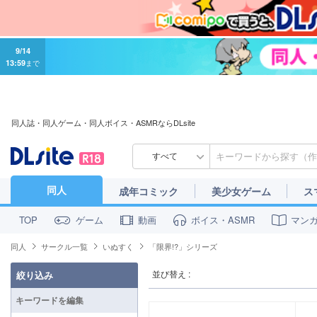
9/14
13:59
まで
同人誌・同人ゲーム・同人ボイス・ASMRならDLsite
すべて
同人
成年コミック
美少女ゲーム
ス
ゲーム
動画
ボイス・ASMR
マン
TOP
同人
サークル一覧
いぬすく
「限界!?」シリーズ
並び替え :
絞り込み
キーワードを編集