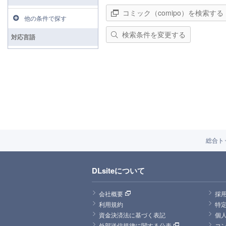
コミック（comipo）を検索する
他の条件で探す
検索条件を変更する
対応言語
総合ト
DLsiteについて
会社概要
採
利用規約
特
資金決済法に基づく表記
個
外部送信規律に関する公表
コ