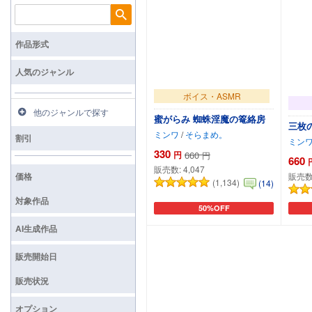
検索
作品形式
人気のジャンル
ボイス・ASMR
他のジャンルで探す
蜜がらみ 蜘蛛淫魔の篭絡房
三枚
ミンワ
/
そらまめ。
割引
ミン
330
円
660
円
660
販売数:
4,047
価格
販売数
(1,134)
(14)
対象作品
50%OFF
カートに追加
AI生成作品
販売開始日
販売状況
オプション