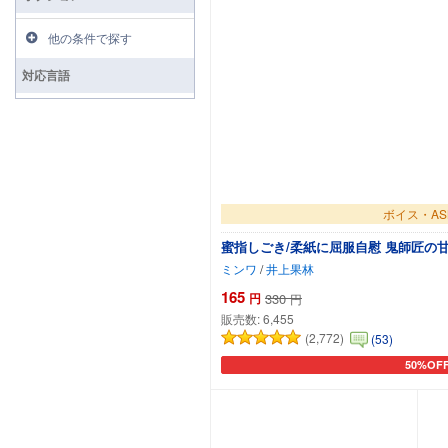
他の条件で探す
対応言語
ボイス・AS
蜜指しごき/柔紙に屈服自慰 鬼師匠の甘声
ミンワ
/
井上果林
165
円
330
円
販売数:
6,455
(2,772)
(53)
50%OF
カートに