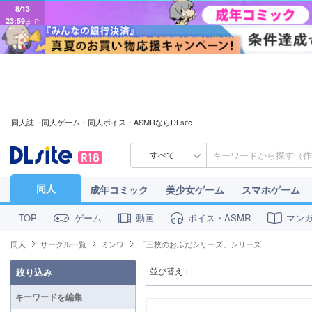
8/13
23:59
まで
同人誌・同人ゲーム・同人ボイス・ASMRならDLsite
すべて
同人
成年コミック
美少女ゲーム
スマホゲーム
ゲーム
動画
ボイス・ASMR
マン
TOP
同人
サークル一覧
ミンワ
「三枚のおふだシリーズ」シリーズ
並び替え :
絞り込み
キーワードを編集