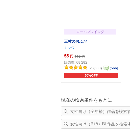
ロールプレイング
三枚のおふだ
ミンワ
55
円
110
円
販売数:
68,282
(26,633)
(566)
50%OFF
カートに追加
現在の検索条件をもとに
女性向け（全年齢）作品を検索
女性向け（R18）BL作品を検索