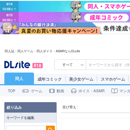
9/14
13:59
まで
8/13
23:59
まで
同人誌・同人ゲーム・同人ボイス・ASMRならDLsite
すべて
同人
成年コミック
美少女ゲーム
スマホゲーム
ゲーム
動画
ボイス・ASMR
マン
TOP
並び替え :
絞り込み
キーワードを編集