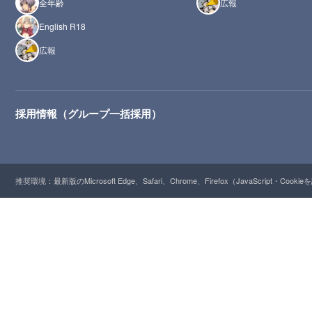
全年齢
広報
English R18
広報
採用情報（グループ一括採用）
推奨環境：最新版のMicrosoft Edge、Safari、Chrome、Firefox（JavaScript・Cooki