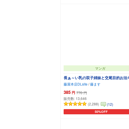
マンガ
長ぁ～い乳の双子姉妹と交尾目的お泊
藤屋本店DLsite
/
藤ます
385
円
770
円
販売数:
13,646
(2,288)
(12)
50%OFF
カートに追加