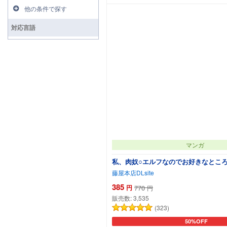
他の条件で探す
対応言語
マンガ
私、肉奴○エルフなのでお好きなとこ
藤屋本店DLsite
385
円
770
円
販売数:
3,535
(323)
50%OFF
カートに追加