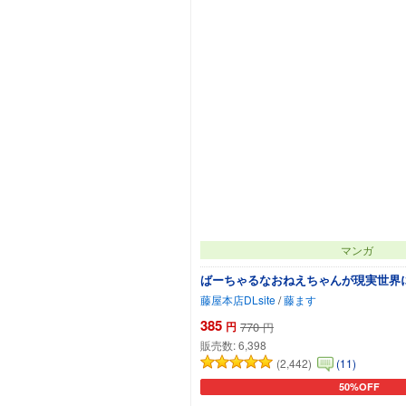
マンガ
ばーちゃるなおねえちゃんが現実世界
藤屋本店DLsite
/
藤ます
385
円
770
円
販売数:
6,398
(2,442)
(11)
50%OFF
カートに追加