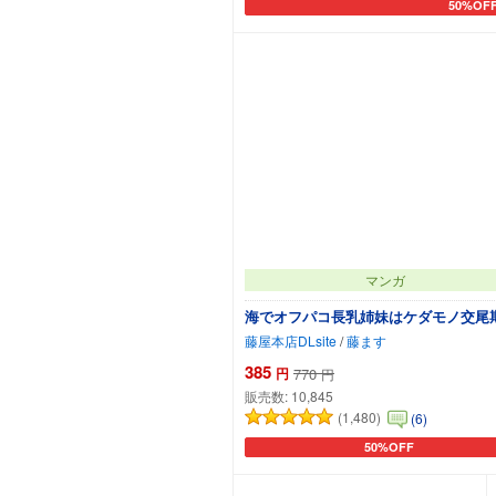
50%OF
カートに
マンガ
海でオフパコ長乳姉妹はケダモノ交尾
藤屋本店DLsite
/
藤ます
385
円
770
円
販売数:
10,845
(1,480)
(6)
50%OFF
カートに追加