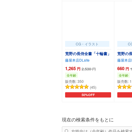
C
CG・イラスト
荒野の
荒野の長侍全書「十輪書」
藤屋本店DL
藤屋本店DLsite
660
1,265
円
円
2,530
円
全年齢
全年齢
販売数:
1
販売数:
350
(45)
50%OFF
カートに追加
現在の検索条件をもとに
女性向け（全年齢）作品を検索