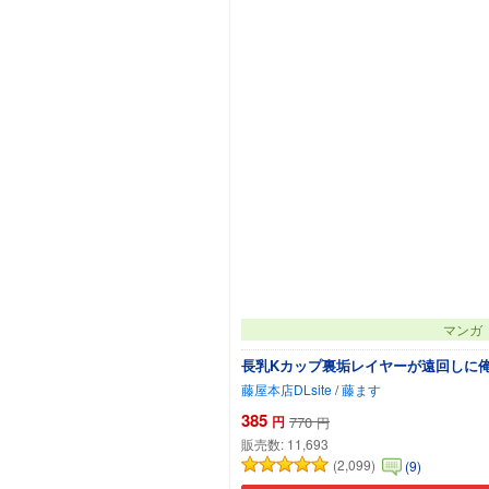
マンガ
長乳Kカップ裏垢レイヤーが遠回しに
藤屋本店DLsite
/
藤ます
385
円
770
円
販売数:
11,693
(2,099)
(9)