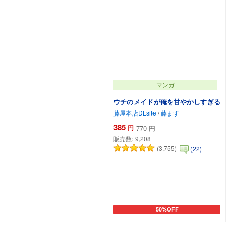
マンガ
ウチのメイドが俺を甘やかしすぎる
藤屋本店DLsite
/
藤ます
385
円
770
円
販売数:
9,208
(3,755)
(22)
50%OFF
カートに追加