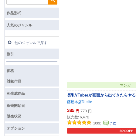
検索
作品形式
人気のジャンル
他のジャンルで探す
割引
価格
対象作品
マンガ
AI生成作品
長乳VTuberが画面から出てきたらヤ
藤屋本店DLsite
販売開始日
385
円
770
円
販売状況
販売数:
6,472
(833)
(12)
オプション
50%OFF
カートに追