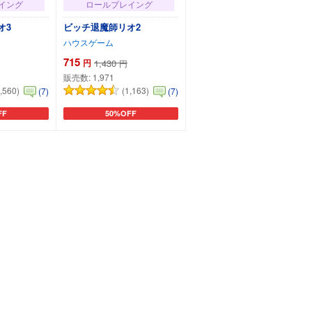
イング
ロールプレイング
オ3
ビッチ退魔師リオ2
ハウスゲーム
715
円
1,430
円
販売数:
1,971
1,560)
(1,163)
(7)
(7)
FF
50%OFF
に追加
カートに追加