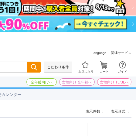
関連サービス
Language
こだわり条件
検索
お気に入り
カート
ガイド
全年齢向けへ
女性向け 全年齢へ
女性向け TL/BLへ
売カレンダー
表示件数 ：
表示形式 ：