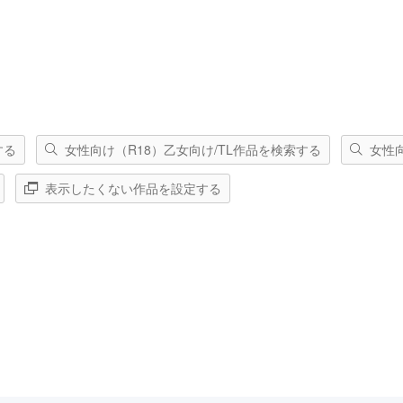
する
女性向け（R18）乙女向け/TL作品を検索する
女性
表示したくない作品を設定する