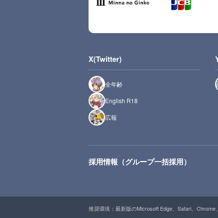
X(Twitter)
全年齢
English R18
広報
採用情報（グループ一括採用）
推奨環境：最新版のMicrosoft Edge、Safari、Chrome、