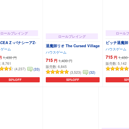
ロールプレイング
ロール
ロールプレイング
ACEA Z -パナシーアZ-
ビッチ退魔師
退魔師リオ The Cursed Village
スゲーム
ハウスゲーム
ハウスゲーム
715
円
1,430
円
1,430
円
715
円
1,430
円
:
8,761
販売数:
5,142
販売数:
6,845
(4,237)
(33)
(3,523)
(32)
50%OFF
50%OFF
50
カートに追加
カートに追加
カー