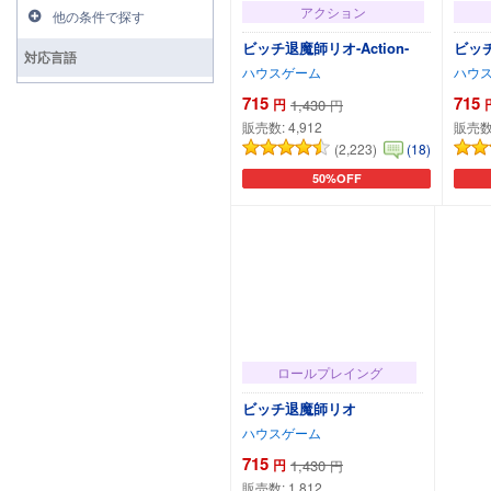
アクション
他の条件で探す
ビッチ退魔師リオ-Action-
ビッ
対応言語
ハウスゲーム
ハウ
715
715
円
1,430
円
販売数:
4,912
販売数
(2,223)
(18)
50%OFF
カートに追加
ロールプレイング
ビッチ退魔師リオ
ハウスゲーム
715
円
1,430
円
販売数:
1,812