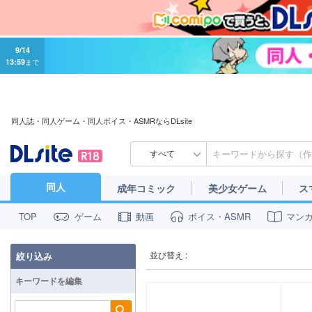
9/14
13:59
まで
同人誌・同人ゲーム・同人ボイス・ASMRならDLsite
すべて
同人
成年コミック
美少女ゲーム
ス
ゲーム
動画
ボイス・ASMR
マン
TOP
並び替え :
絞り込み
キーワードを編集