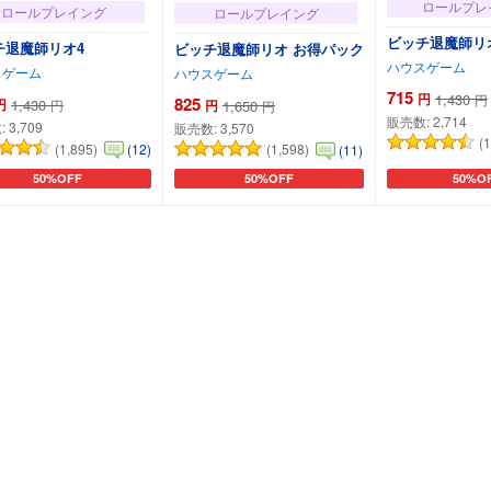
ロールプレ
ロールプレイング
ロールプレイング
ビッチ退魔師リ
チ退魔師リオ4
ビッチ退魔師リオ お得パック
ハウスゲーム
スゲーム
ハウスゲーム
715
円
1,430
円
825
円
1,430
円
1,650
円
円
販売数:
2,714
:
3,709
販売数:
3,570
(
(1,895)
(12)
(1,598)
(11)
50%OFF
50%OFF
50%O
カートに追加
カートに追加
カート