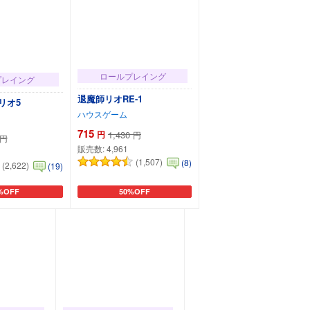
ロールプレイング
プレイング
退魔師リオRE-1
リオ5
ハウスゲーム
715
円
1,430
円
円
販売数:
4,961
(1,507)
(8)
(2,622)
(19)
%OFF
50%OFF
トに追加
カートに追加