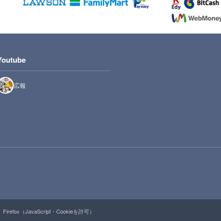
Youtube
広報
Firefox（JavaScript・Cookieを許可）