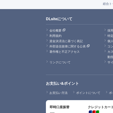
総合ト
DLsiteについて
会社概要
採
利用規約
特
資金決済法に基づく表記
個
外部送信規律に関する公表
コ
著作権と不正アクセス
カ
動
リンクについて
サ
お支払い&ポイント
お支払い方法
ポイントについて
ポ
即時口座振替
クレジットカー