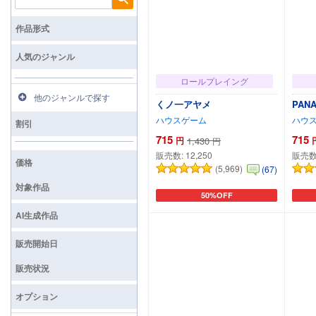
検索
作品形式
人気のジャンル
ロールプレイング
他のジャンルで探す
くノ一アヤメ
PAN
ハウスゲーム
ハウ
割引
715
715
円
1,430
円
販売数:
12,250
販売数
価格
(5,969)
(67)
対象作品
50%OFF
カートに追加
AI生成作品
販売開始日
販売状況
オプション