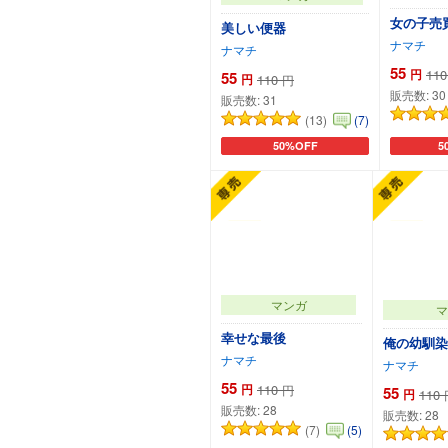
女の子売
美しい便器
ナマチ
ナマチ
55
円
110
55
円
110
円
販売数:
30
販売数:
31
(13)
(7)
50%OFF
5
カートに追加
カ
マンガ
マ
幸せな最後
俺の幼馴染
ナマチ
ナマチ
55
円
110
円
55
円
110
販売数:
28
販売数:
28
(7)
(5)