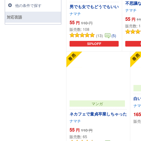
不思議な
他の条件で探す
男でも女でもどうでもいい
ナマチ
ナマチ
対応言語
55
円
11
55
円
110
円
販売数:
1
販売数:
108
(13)
(5)
50%OFF
カートに追加
白
マンガ
ナマ
ネカフェで童貞卒業しちゃった
165
ナマチ
販売
55
円
110
円
販売数:
65