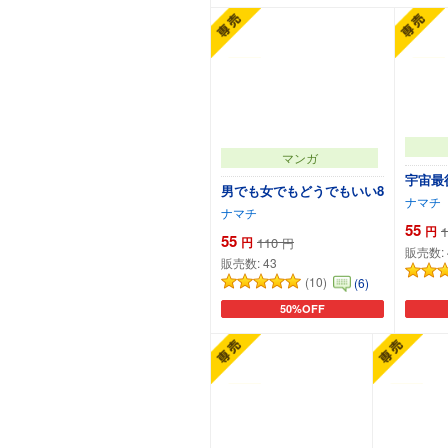
マンガ
宇宙最
男でも女でもどうでもいい8
ナマチ
ナマチ
55
円
1
55
円
110
円
販売数:
販売数:
43
(10)
(6)
50%OFF
カートに追加