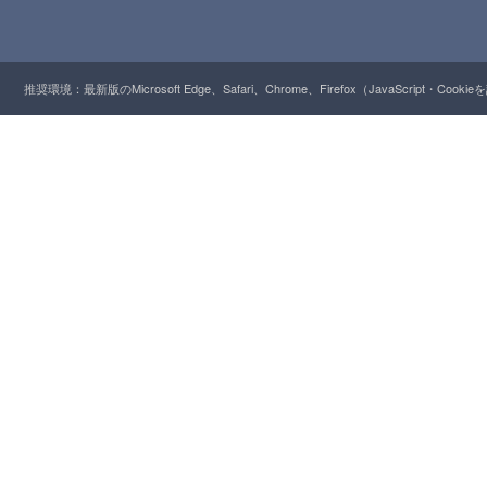
推奨環境：最新版のMicrosoft Edge、Safari、Chrome、Firefox（JavaScript・Cooki