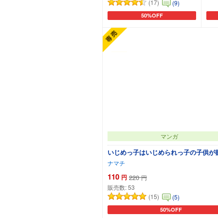
(17)
(9)
50%OFF
カートに追加
マンガ
いじめっ子はいじめられっ子の子供が
ナマチ
110
円
220
円
販売数:
53
(15)
(5)
50%OFF
カートに追加