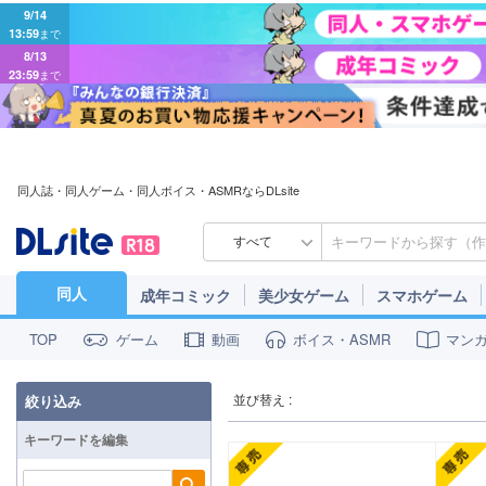
9/14
13:59
まで
8/13
23:59
まで
同人誌・同人ゲーム・同人ボイス・ASMRならDLsite
すべて
同人
成年コミック
美少女ゲーム
スマホゲーム
ゲーム
動画
ボイス・ASMR
マン
TOP
並び替え :
絞り込み
キーワードを編集