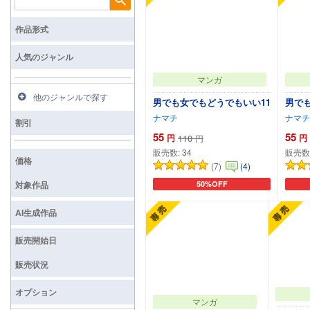
検索
作品形式
人気のジャンル
マンガ
他のジャンルで探す
男でも女でもどうでもいい11
男で
ナマチ
ナマチ
割引
55
55
円
110
円
円
販売数:
34
販売数
価格
(7)
(4)
対象作品
50%OFF
カートに追加
AI生成作品
販売開始日
販売状況
オプション
マンガ