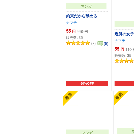
マンガ
約束だから舐める
ナマチ
55
円
110
円
近所の女子
販売数:
35
ナマチ
(7)
(5)
55
円
110
販売数:
35
50%OFF
カートに追加
マンガ