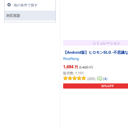
他の条件で探す
対応言語
シミュレーション
【Android版】ヒロモンSLG -不思
RiceReng
1,694
円
2,420
円
販売数:
1,101
(220)
(4)
30%OFF
カートに追加