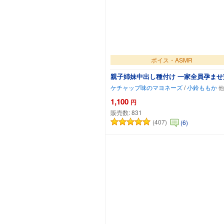
ボイス・ASMR
親子姉妹中出し種付け 一家全員孕ませ
ケチャップ味のマヨネーズ
/
小鈴ももか
1,100
円
販売数:
831
(407)
(6)
カートに追加