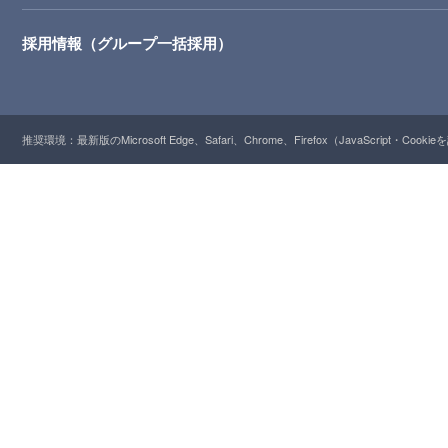
採用情報（グループ一括採用）
推奨環境：最新版のMicrosoft Edge、Safari、Chrome、Firefox（JavaScript・Cooki