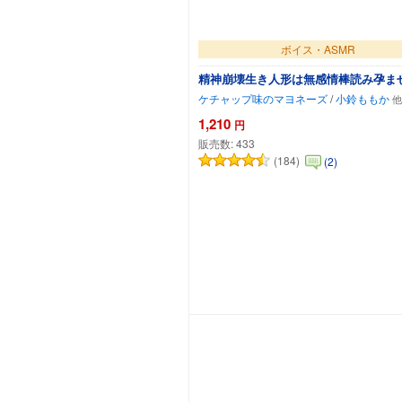
ボイス・ASMR
精神崩壊生き人形は無感情棒読み孕ま
ケチャップ味のマヨネーズ
/
小鈴ももか
1,210
円
販売数:
433
(184)
(2)
カートに追加