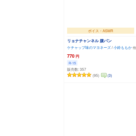
ボイス・ASMR
リョナチャンネル 腹パン
ケチャップ味のマヨネーズ
/
小鈴ももか
770
円
R-15
販売数:
357
(95)
(3)
カートに追加