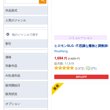
検索
作品形式
人気のジャンル
他のジャンルで探す
シミュレーション
割引
ヒロモンSLG -不思議な魔物と調教師-
RiceReng
価格
1,694
円
2,420
円
販売数:
11,519
対象作品
(5,972)
(71)
AI生成作品
30%OFF
カートに追加
販売開始日
販売状況
オプション