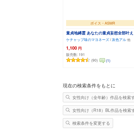
ボイス・ASMR
童貞地縛霊 あなたの童貞妄想全部叶え
ケチャップ味のマヨネーズ
/
灰色アル
1,100
円
販売数:
191
(90)
(1)
カートに追加
現在の検索条件をもとに
女性向け（全年齢）作品を検索
女性向け（R18）BL作品を検索
検索条件を変更する