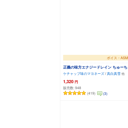
ボイス・ASM
正義の味方エナジードレイン ちゅー
ケチャップ味のマヨネーズ
/
真白真雪
1,320
円
販売数:
948
(419)
(3)
カートに追