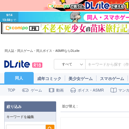
9/14
13:59
まで
同人誌・同人ゲーム・同人ボイス・ASMRならDLsite
すべて
同人
成年コミック
美少女ゲーム
スマホゲーム
ゲーム
動画
ボイス・ASMR
マン
TOP
並び替え :
絞り込み
キーワードを編集