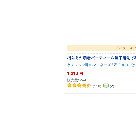
ボイス・AS
捕らえた勇者パーティーを魅了魔法で
ケチャップ味のマヨネーズ
/
麦チョコごは
1,210
円
販売数:
244
(118)
(2)
カートに