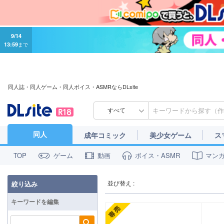
9/14
13:59
まで
同人誌・同人ゲーム・同人ボイス・ASMRならDLsite
すべて
同人
成年コミック
美少女ゲーム
ス
ゲーム
動画
ボイス・ASMR
マン
TOP
並び替え :
絞り込み
キーワードを編集