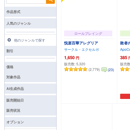
検索
作品形式
人気のジャンル
ロールプレイング
他のジャンルで探す
悦楽百華アレグリア
敗者
サークル・エクセルガ
ApoCo
割引
1,650
385
円
販売数:
5,320
販売数
価格
(2,779)
(23)
対象作品
AI生成作品
カートに追加
販売開始日
販売状況
オプション