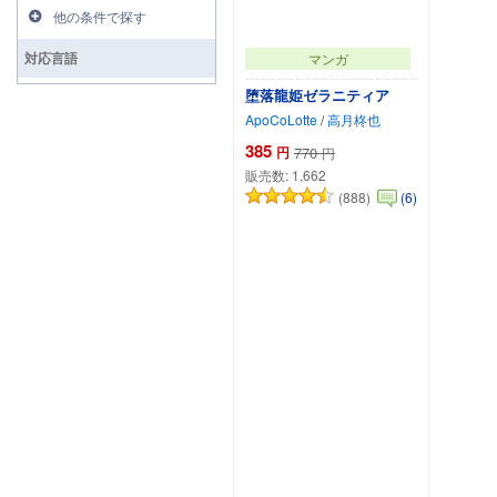
他の条件で探す
対応言語
マンガ
堕落龍姫ゼラニティア
ApoCoLotte
/
高月柊也
385
円
770
円
販売数:
1,662
(888)
(6)