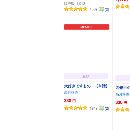
販売数:
1,013
(458)
(3)
50%OFF
カートに追加
単話
大好きですもの…【単話】
四畳半
高月柊也
高月柊也
330
円
330
円
(181)
(2)