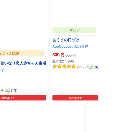
マンガ
あくまの口づけ
ApoCoLotte
/
高月柊也
イス・ASMR
330
円
660
円
販売数:
1,996
の言いなり恋人赤ちゃん生活
(992)
(8)
ちぽ
9)
(13)
50%OFF
50%OFF
カートに追加
カートに追加