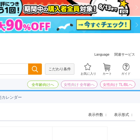
関連サービス
Language
こだわり条件
検索
お気に入り
カート
ガイド
全年齢向けへ
女性向け 全年齢へ
女性向け TL/BLへ
売カレンダー
表示件数 ：
表示形式 ：