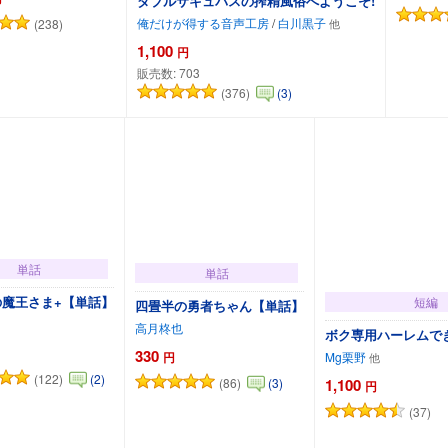
ダブルサキュバスの搾精風俗へようこそ!
俺だけが得する音声工房
/
白川黒子
(238)
1,100
円
販売数:
703
(376)
(3)
カートに追加
カートに追加
単話
単話
の魔王さま+【単話】
短編
四畳半の勇者ちゃん【単話】
高月柊也
ボク専用ハーレムで
330
円
Mg栗野
(122)
(2)
(86)
(3)
1,100
円
(37)