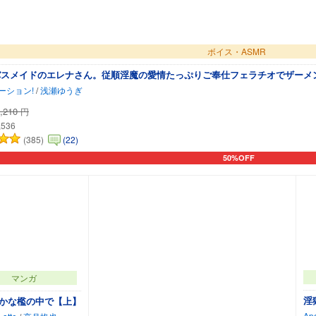
ボイス・ASMR
バスメイドのエレナさん。従順淫魔の愛情たっぷりご奉仕フェラチオでザーメン
ーション!
/
浅瀬ゆうぎ
,210
円
,536
(385)
(22)
50%OFF
カートに追加
マンガ
淫
かな檻の中で【上】
Ap