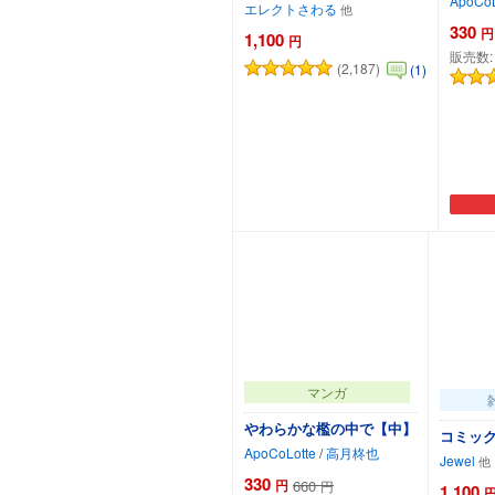
ApoCoL
エレクトさわる
330
円
1,100
円
販売数
(2,187)
(1)
カートに追加
マンガ
やわらかな檻の中で【中】
コミックア
ApoCoLotte
/
高月柊也
Jewel
330
円
660
円
1,100