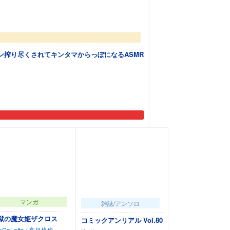
搾り尽くされてキンタマからっぽになるASMR
マンガ
雑誌/アンソロ
獄の魔女姫ザクロス
コミックアンリアル Vol.80
oCoLotte
/
高月柊也