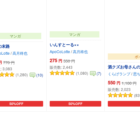
マンガ
マンガ
いんすとーる××
の末路
ApoCoLotte
/
高月柊也
Lotte
/
高月柊也
ボ
275
円
550
円
円
770
円
酒クズお母さん
販売数:
2,443
:
3,083
(1,080)
(7)
くらげランプ
/
思
(1,280)
(10)
550
円
1,100
円
販売数:
2,023
(83
50%OFF
50%OFF
カートに追加
カートに追加