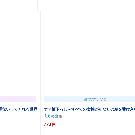
カートに追加
カートに追加
カートに
雑誌/アンソロ
手伝いしてくれる世界
ナマ筆下ろし～すべての女性があなたの精を受け入
高月柊也
770
円
カートに追加