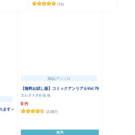
(10)
追加
カートに追加
雑誌/アンソロ
【無料お試し版】コミックアンリアルVol.76
エレクトさわる
0
円
れます～
(2,087)
無料
カートに追加