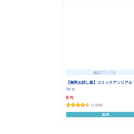
雑誌/アンソロ
【無料お試し版】コミックアンリアル Vo
Xe
0
円
(1,033)
無料
カートに追加