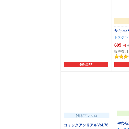
サキュ
ドスケベ
605
円
1
販売数:
1
50%OFF
カートに追加
雑誌/アンソロ
やわら
コミックアンリアルVol.76