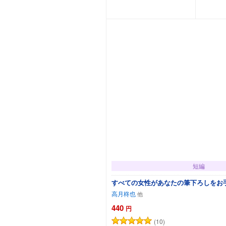
カートに追加
短編
すべての女性があなたの筆下ろしをお
高月柊也
440
円
(10)
カートに追加