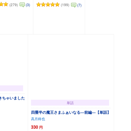
(279)
(3)
(199)
(7)
カートに追加
カートに追加
きちゃいました
単話
四畳半の魔王さまふぁいなる―前編―【単話】
高月柊也
330
円