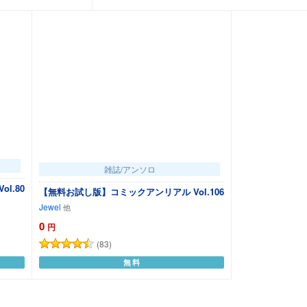
雑誌/アンソロ
l.80
【無料お試し版】コミックアンリアル Vol.106
Jewel
0
円
(83)
無料
カートに追加