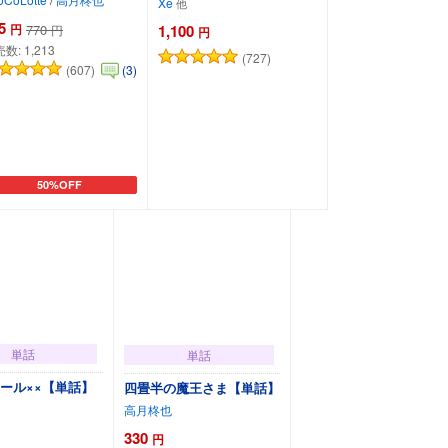
Xe
5
円
770
1,100
円
円
売数:
1,213
(727)
(607)
(3)
50%OFF
カートに追加
カートに追加
単話
単話
ール××【単話】
四畳半の魔王さま【単話】
高月柊也
330
円