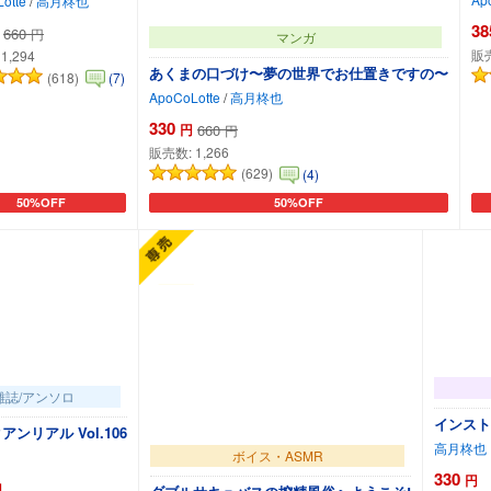
otte
/
高月柊也
38
660
円
マンガ
販
:
1,294
あくまの口づけ〜夢の世界でお仕置きですの〜
(618)
(7)
ApoCoLotte
/
高月柊也
330
円
660
円
販売数:
1,266
(629)
(4)
50%OFF
50%OFF
カートに追加
カートに追加
雑誌/アンソロ
インスト
ンリアル Vol.106
高月柊也
ボイス・ASMR
330
円
円