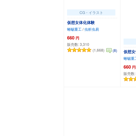
CG・イラスト
仮想女体化体験
蜥蜴重工
/
虫析虫易
660
円
販売数:
3,310
(1,668)
(8)
仮想女
蜥蜴重
660
円
販売数
カートに追加