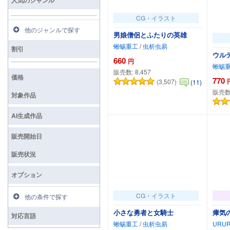
CG・イラスト
他のジャンルで探す
男娘僧侶とふたりの英雄
蜥蜴重工
/
虫析虫易
割引
ウル
660
円
蜥蜴
販売数:
8,457
価格
770
(3,507)
(11)
販売数
対象作品
カートに追加
AI生成作品
販売開始日
販売状況
オプション
CG・イラスト
他の条件で探す
小さな勇者と女騎士
瘴気
対応言語
蜥蜴重工
/
虫析虫易
URU