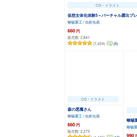
CG・イラスト
仮想女体化体験5～バーチャル露出プ
蜥蜴重工
/
虫析虫易
660
円
販売数:
2,841
(1,424)
(6)
カートに追加
CG・イラスト
森の悪魔さん
蜥蜴重工
/
虫析虫易
蜥蜴重
660
円
蜥蜴
販売数:
2,275
990