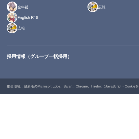
全年齢
広報
English R18
広報
採用情報（グループ一括採用）
推奨環境：最新版のMicrosoft Edge、Safari、Chrome、Firefox（JavaScript・Cooki