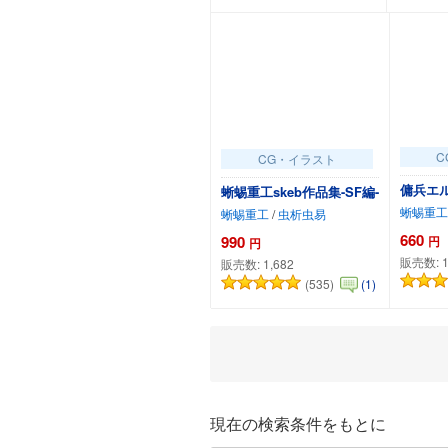
C
CG・イラスト
傭兵エ
蜥蜴重工skeb作品集-SF編-
蜥蜴重工
蜥蜴重工
/
虫析虫易
660
990
円
円
販売数:
販売数:
1,682
(535)
(1)
カートに追加
現在の検索条件をもとに