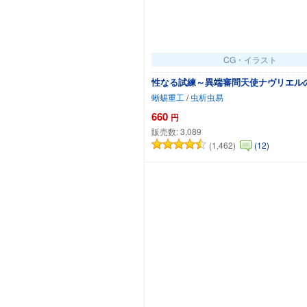
CG・イラスト
性なる試練～異端審問天使ナヴリエル
蜥蜴重工
/
虫析虫易
660
円
販売数:
3,089
(1,462)
(12)
カートに追加