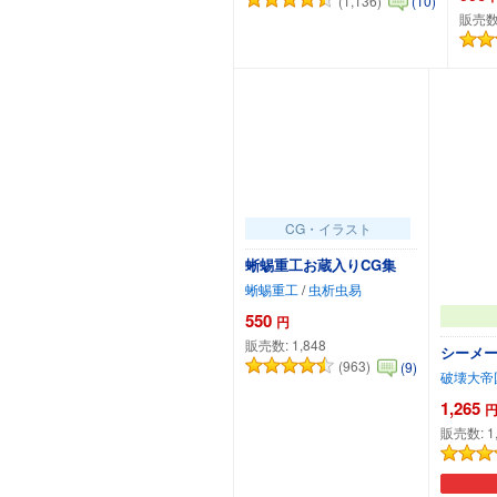
(1,136)
(10)
販売数
カートに追加
CG・イラスト
蜥蜴重工お蔵入りCG集
蜥蜴重工
/
虫析虫易
550
円
販売数:
1,848
シーメール
(963)
(9)
破壊大帝
1,265
販売数:
1
カートに追加