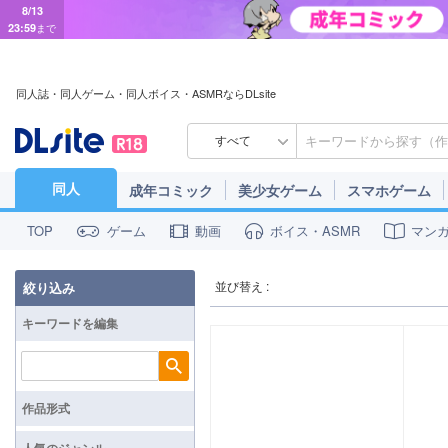
8/13
23:59
まで
同人誌・同人ゲーム・同人ボイス・ASMRならDLsite
すべて
同人
成年コミック
美少女ゲーム
スマホゲーム
ゲーム
動画
ボイス・ASMR
マン
TOP
並び替え :
絞り込み
キーワードを編集
検索
作品形式
人気のジャンル