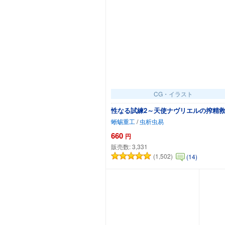
CG・イラスト
性なる試練2～天使ナヴリエルの搾精
蜥蜴重工
/
虫析虫易
660
円
販売数:
3,331
(1,502)
(14)
カートに追加