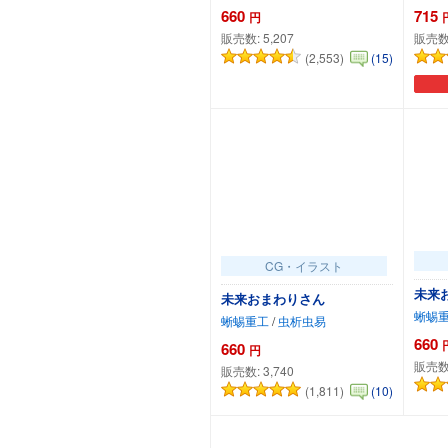
660
715
円
販売数:
5,207
販売数
(2,553)
(15)
カートに追加
CG・イラスト
未来
未来おまわりさん
蜥蜴
蜥蜴重工
/
虫析虫易
660
660
円
販売数
販売数:
3,740
(1,811)
(10)
カートに追加