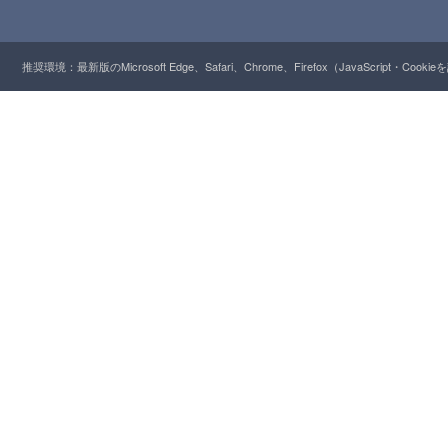
推奨環境：最新版のMicrosoft Edge、Safari、Chrome、Firefox（JavaScript・Cooki