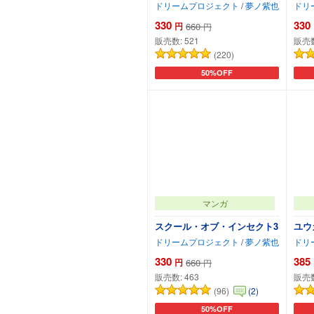
ドリームプロジェクト
/
夢ノ紫也
ドリ
330
330
円
660
円
販売数:
521
販売
(220)
50%OFF
カートに追加
マンガ
スクール・オブ・インセクト3
ユウ
ドリームプロジェクト
/
夢ノ紫也
ドリ
330
385
円
660
円
販売数:
463
販売
(96)
(2)
50%OFF
カートに追加