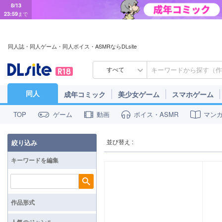
8/13
23:59
まで
同人誌・同人ゲーム・同人ボイス・ASMRならDLsite
すべて
同人
成年コミック
美少女ゲーム
スマホゲーム
ゲーム
動画
ボイス・ASMR
マン
TOP
並び替え :
絞り込み
キーワードを編集
検索
作品形式
人気のジャンル