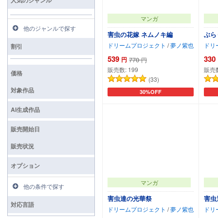
マンガ
他のジャンルで探す
害虫の花嫁 ネムノキ編
ぶら
ドリームプロジェクト
/
夢ノ紫也
ドリ
割引
539
330
円
770
円
販売数:
199
販売
価格
(33)
対象作品
30%OFF
カートに追加
AI生成作品
販売開始日
販売状況
オプション
マンガ
他の条件で探す
害虫達の光華祭
害虫
対応言語
ドリームプロジェクト
/
夢ノ紫也
ドリ