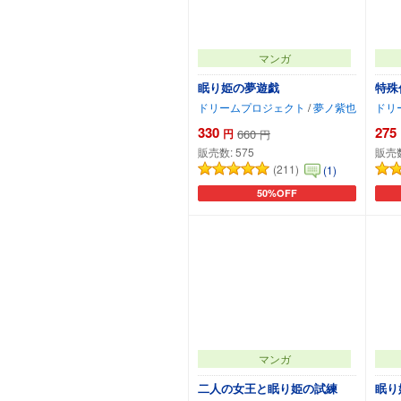
マンガ
眠り姫の夢遊戯
特殊
ドリームプロジェクト
/
夢ノ紫也
ドリ
330
275
円
660
円
販売数:
575
販売
(211)
(1)
50%OFF
カートに追加
マンガ
二人の女王と眠り姫の試練
眠り