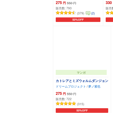
275
330
円
550
円
販売数:
793
販売
(379)
(2)
50%OFF
カートに追加
マンガ
カトレアとミズウォルムダンジョン
ドリームプロジェクト
/
夢ノ紫也
275
円
550
円
販売数:
722
(315)
50%OFF
カートに追加