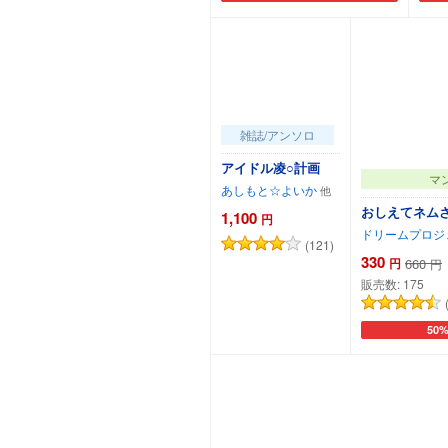
雑誌/アンソロ
アイドル凌○計画
マ
あしもと☆よいか
おしえてネム
1,100
円
ドリームプロジ
(121)
330
円
660
円
販売数:
175
50
カートに追加
カー