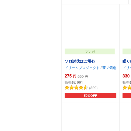
マンガ
ソロ討伐はご用心
眠り
ドリームプロジェクト
/
夢ノ紫也
ドリ
275
330
円
550
円
販売数:
661
販売
(329)
50%OFF
カートに追加