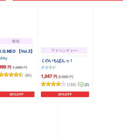
動画
アドベンチャー
V.G.NEO 【Vol.3】
Milky
くのいちばんっ！
990
円
1,980
円
クラウド
(80)
1,047
円
2,095
円
(132)
(2)
50%OFF
50%OFF
カートに追加
カートに追加