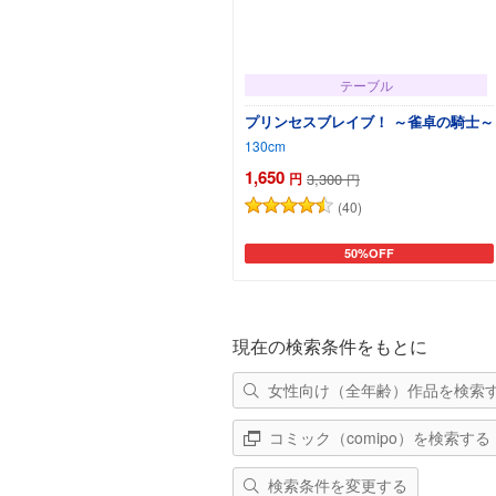
テーブル
プリンセスブレイブ！ ～雀卓の騎士～
130cm
1,650
円
3,300
円
(40)
50%OFF
カートに追加
現在の検索条件をもとに
女性向け（全年齢）作品を検索
コミック（comipo）を検索する
検索条件を変更する