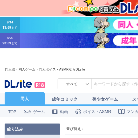
9/14
13:59
まで
8/20
23:59
まで
同人誌・同人ゲーム・同人ボイス・ASMRならDLsite
すべて
同人
成年コミック
美少女ゲーム
ス
ゲーム
動画
ボイス・ASMR
マン
TOP
並び替え :
絞り込み