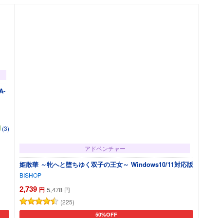
A-
(3)
アドベンチャー
姫散華 ～牝へと堕ちゆく双子の王女～ Windows10/11対応版
BISHOP
2,739
円
5,478
円
(225)
50%OFF
カートに追加