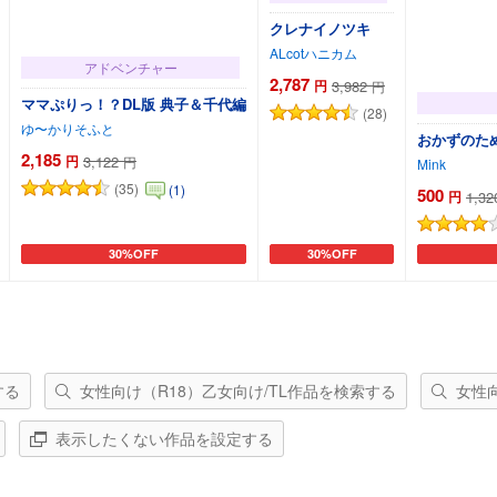
クレナイノツキ
ALcotハニカム
アドベンチャー
2,787
円
3,982
円
ママぷりっ！？DL版 典子＆千代編
(28)
ゆ〜かりそふと
おかずのため
2,185
円
3,122
円
Mink
(35)
(1)
500
円
1,32
30%OFF
30%OFF
カートに追加
カートに追加
する
女性向け（R18）乙女向け/TL作品を検索する
女性
表示したくない作品を設定する