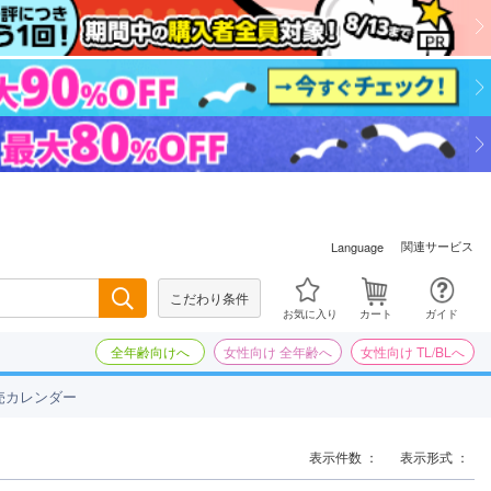
関連サービス
Language
こだわり条件
検索
お気に入り
カート
ガイド
全年齢向けへ
女性向け 全年齢へ
女性向け TL/BLへ
売カレンダー
表示件数 ：
表示形式 ：