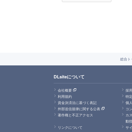
総合ト
DLsiteについて
会社概要
採
利用規約
特
資金決済法に基づく表記
個
外部送信規律に関する公表
コ
著作権と不正アクセス
カ
動
リンクについて
サ