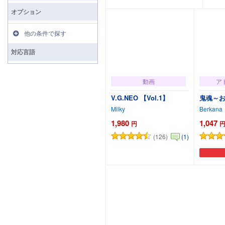
オプション
他の条件で探す
対応言語
動画
ア
V.G.NEO 【Vol.1】
鬼魂～
Milky
Berkana
1,980
1,047
円
(126)
(1)
カートに追加