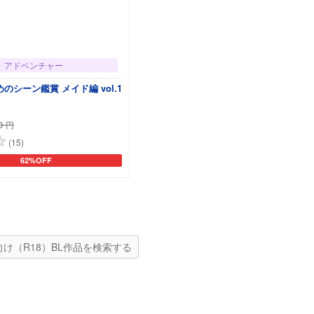
アドベンチャー
のシーン鑑賞 メイド編 vol.1
0
円
(15)
62%OFF
カートに追加
向け（R18）BL作品を検索する