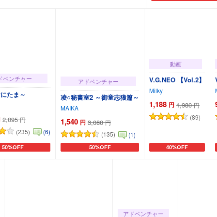
動画
ドベンチャー
V.G.NEO 【Vol.2】
アドベンチャー
Milky
おにたま～
凌○秘書室2 ～御童志狼篇～
1,188
円
1,980
円
MAIKA
(89)
円
2,095
円
1,540
円
3,080
円
(235)
(6)
(135)
(1)
50%OFF
50%OFF
40%OFF
カートに追加
カートに追加
カートに追加
アドベンチャー