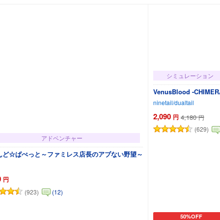
シミュレーション
VenusBlood -CHIMER
ninetail/dualtail
2,090
円
4,180
円
(629)
アドベンチャー
んど☆ぱぺっと～ファミレス店長のアブない野望～
0
円
(923)
(12)
50%OFF
カートに追加
カートに追加