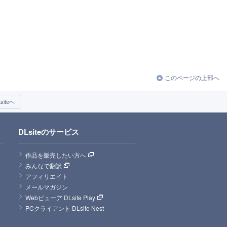
このページの上部へ
iteへ
DLsiteのサービス
作品を販売したい方へ
みんなで翻訳
アフィリエイト
メールマガジン
Webビューア DLsite Play
PCクライアント DLsite Nest