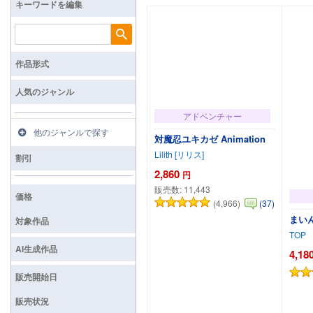
キーワードを編集
検索
作品形式
人気のジャンル
アドベンチャー
他のジャンルで探す
対魔忍ユキカゼ Animation
Lilith [リリス]
割引
2,860
円
販売数:
11,443
価格
(4,966)
(37)
まい
対象作品
TOP
AI生成作品
4,18
販売開始日
販売状況
カートに追加