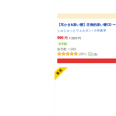
【耳かき&添い寝】圧倒的添い寝CD 
じゅじゅっとウェルダン
/
小市眞琴
990
円
1,320
円
全年齢
販売数:
1,065
(351)
(3)