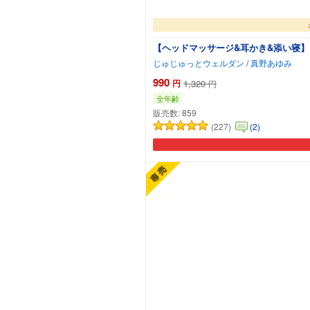
【ヘッドマッサージ&耳かき&添い寝】
じゅじゅっとウェルダン
/
真野あゆみ
990
円
1,320
円
全年齢
販売数:
859
(227)
(2)