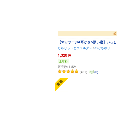
ボ
【マッサージ&耳かき&添い寝】いっし
じゅじゅっとウェルダン
/
のぐちゆり
1,320
円
全年齢
販売数:
1,824
(431)
(6)