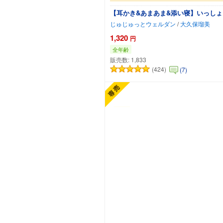
【耳かき&あまあま&添い寝】いっしょ
じゅじゅっとウェルダン
/
大久保瑠美
1,320
円
全年齢
販売数:
1,833
(424)
(7)