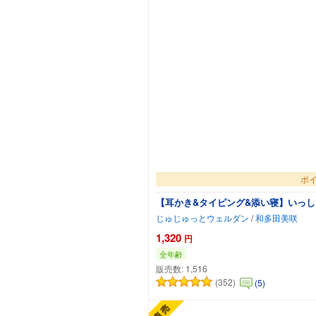
ボイ
【耳かき&タイピング&添い寝】いっし
じゅじゅっとウェルダン
/
和多田美咲
1,320
円
全年齢
販売数:
1,516
(352)
(5)