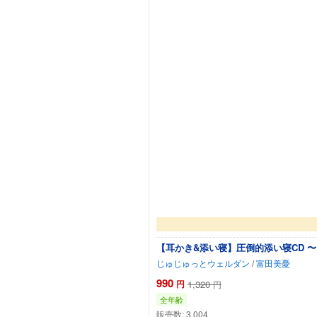
【耳かき&添い寝】圧倒的添い寝CD 
じゅじゅっとウェルダン
/
富田美憂
990
円
1,320
円
全年齢
販売数:
3,004