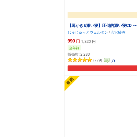
【耳かき&添い寝】圧倒的添い寝CD 
じゅじゅっとウェルダン
/
会沢紗弥
990
円
1,320
円
全年齢
販売数:
2,283
(779)
(7)