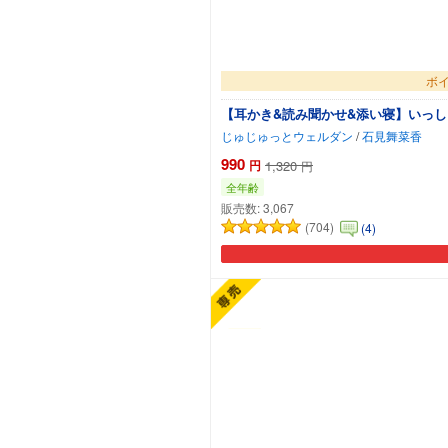
ボイ
【耳かき&読み聞かせ&添い寝】いっし
じゅじゅっとウェルダン
/
石見舞菜香
990
円
1,320
円
全年齢
販売数:
3,067
(704)
(4)