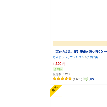
【耳かき&添い寝】圧倒的添い寝CD 
じゅじゅっとウェルダン
/
小原好美
1,320
円
全年齢
販売数:
6,212
(1,652)
(12)