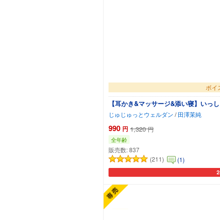
ボイ
【耳かき&マッサージ&添い寝】いっし
じゅじゅっとウェルダン
/
田澤茉純
990
円
1,320
円
全年齢
販売数:
837
(211)
(1)
カ