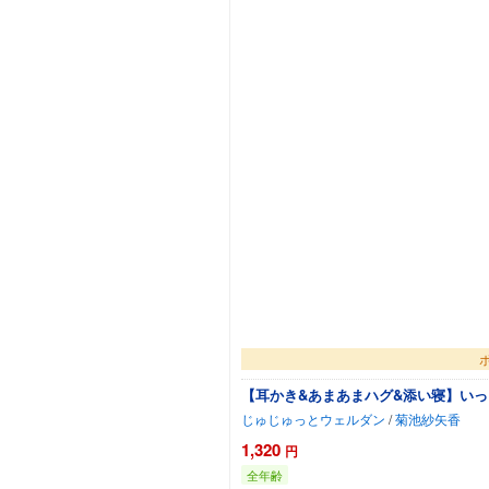
【耳かき&あまあまハグ&添い寝】いっ
じゅじゅっとウェルダン
/
菊池紗矢香
1,320
円
全年齢