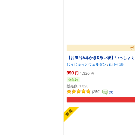
ボ
【お風呂&耳かき&添い寝】いっしょぐ
じゅじゅっとウェルダン
/
山下七海
990
円
1,320
円
全年齢
販売数:
1,323
(250)
(3)