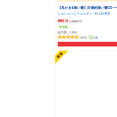
【耳かき&添い寝】圧倒的添い寝CD 
じゅじゅっとウェルダン
/
村上奈津実
990
円
1,320
円
全年齢
販売数:
1,368
(403)
(4)