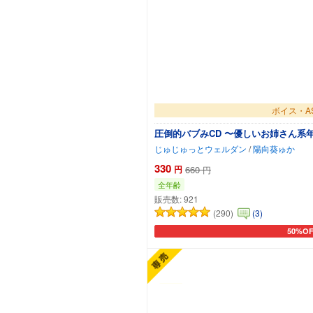
ボイス・A
圧倒的バブみCD 〜優しいお姉さん系
じゅじゅっとウェルダン
/
陽向葵ゅか
330
円
660
円
全年齢
販売数:
921
(290)
(3)
50%O
カート