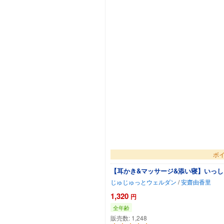
ボイ
【耳かき&マッサージ&添い寝】いっし
じゅじゅっとウェルダン
/
安齋由香里
1,320
円
全年齢
販売数:
1,248