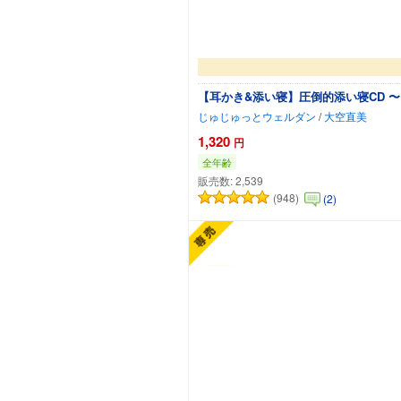
【耳かき&添い寝】圧倒的添い寝CD 
じゅじゅっとウェルダン
/
大空直美
1,320
円
全年齢
販売数:
2,539
(948)
(2)