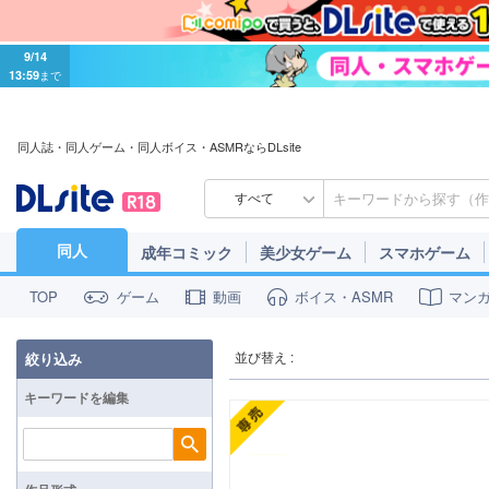
9/14
13:59
まで
同人誌・同人ゲーム・同人ボイス・ASMRならDLsite
すべて
同人
成年コミック
美少女ゲーム
スマホゲーム
ゲーム
動画
ボイス・ASMR
マン
TOP
並び替え :
絞り込み
キーワードを編集
検索