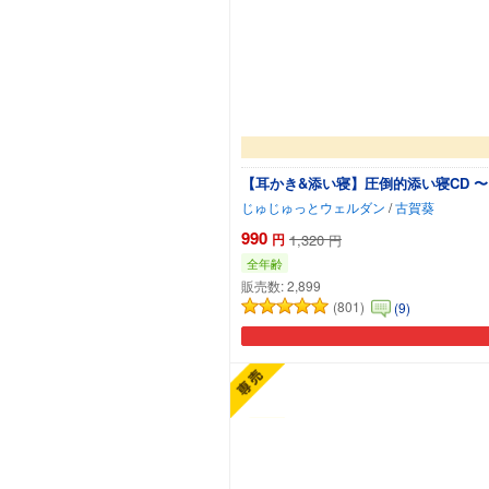
【耳かき&添い寝】圧倒的添い寝CD 
じゅじゅっとウェルダン
/
古賀葵
990
円
1,320
円
全年齢
販売数:
2,899
(801)
(9)