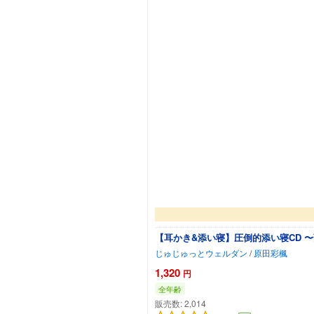
【耳かき&添い寝】圧倒的添い寝CD 
じゅじゅっとウェルダン
/
原田彩楓
1,320
円
全年齢
販売数:
2,014