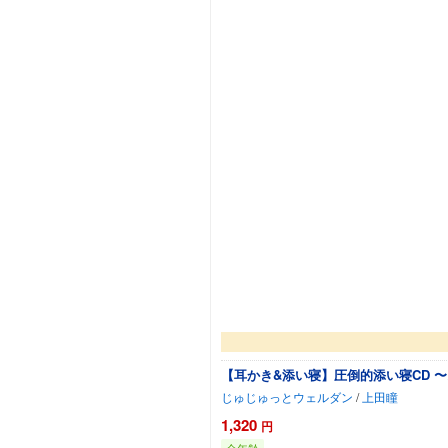
【耳かき&添い寝】圧倒的添い寝CD 
じゅじゅっとウェルダン
/
上田瞳
1,320
円
全年齢