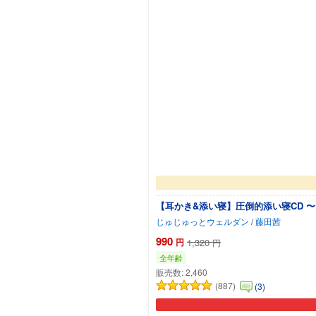
【耳かき&添い寝】圧倒的添い寝CD 
じゅじゅっとウェルダン
/
藤田茜
990
円
1,320
円
全年齢
販売数:
2,460
(887)
(3)