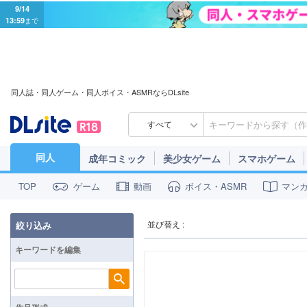
9/14
13:59
まで
同人誌・同人ゲーム・同人ボイス・ASMRならDLsite
すべて
同人
成年コミック
美少女ゲーム
スマホゲーム
ゲーム
動画
ボイス・ASMR
マン
TOP
並び替え :
絞り込み
キーワードを編集
検索