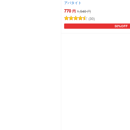
アパタイト
770
円
1,540
円
(30)
50%OFF
カートに追