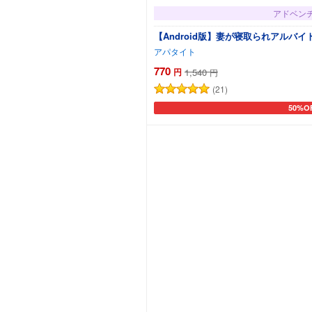
アドベン
【Android版】妻が寝取られアルバ
アパタイト
770
円
1,540
円
(21)
50%O
カート