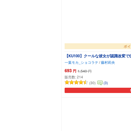
ボイ
【KU100】クールな彼女が認識改変
一葉モカ_ショコラテ
/
藤村莉央
693
円
1,540
円
販売数:
214
(30)
(3)
カ