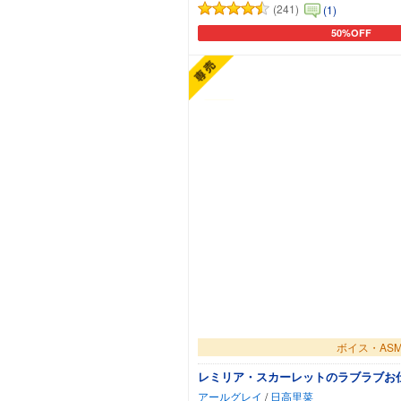
(241)
(1)
50%OFF
カートに追加
ボイス・AS
レミリア・スカーレットのラブラブお仕
アールグレイ
/
日高里菜