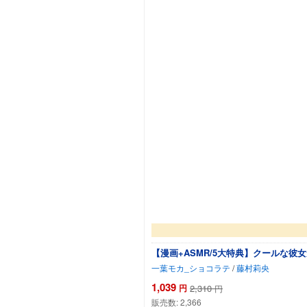
【漫画+ASMR/5大特典】クールな
一葉モカ_ショコラテ
/
藤村莉央
1,039
円
2,310
円
販売数:
2,366