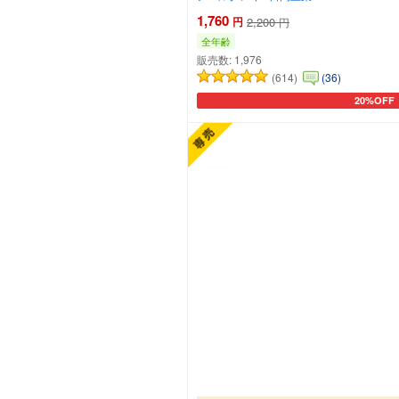
1,760
円
2,200
円
全年齢
販売数:
1,976
(614)
(36)
20%OFF
カートに追