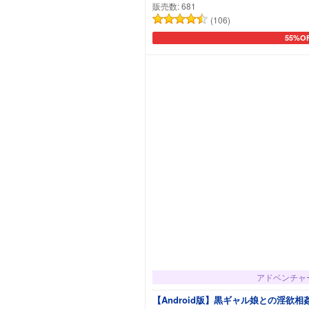
販売数:
681
(106)
55%O
カート
アドベンチャ
【Android版】黒ギャル娘との淫欲