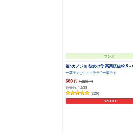
マンガ
催○カノジョ 彼女の母 高梨桜佳#2.5 
一葉モカ_ショコラテ
/
一葉モカ
660
円
1,320
円
販売数:
1,538
(220)
50%OFF
カートに追加