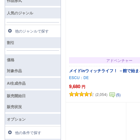
作品形式
人気のジャンル
他のジャンルで探す
割引
価格
アドベンチャー
メイドinウィッチライフ！ －館で始
対象作品
ESCU：DE
AI生成作品
9,680
円
(2,054)
(5)
販売開始日
カートに追加
販売状況
オプション
他の条件で探す