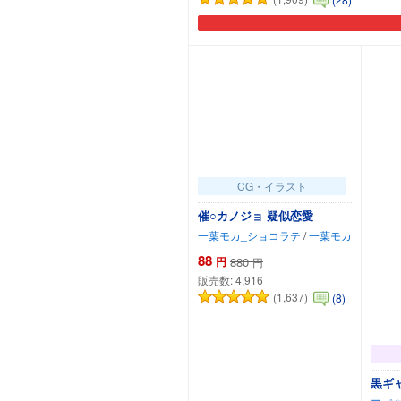
CG・イラスト
催○カノジョ 疑似恋愛
一葉モカ_ショコラテ
/
一葉モカ
88
円
880
円
販売数:
4,916
(1,637)
(8)
黒ギャ