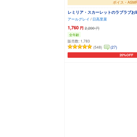
ボイス・ASM
レミリア・スカーレットのラブラブお叱
アールグレイ
/
日高里菜
1,760
円
2,200
円
全年齢
販売数:
1,783
(548)
(27)
20%OFF
カートに追