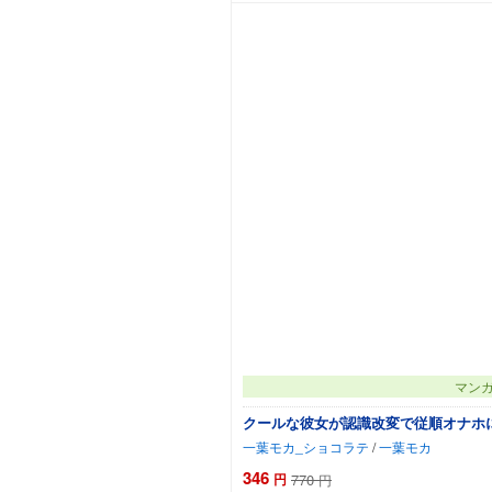
マン
クールな彼女が認識改変で従順オナホに
一葉モカ_ショコラテ
/
一葉モカ
346
円
770
円