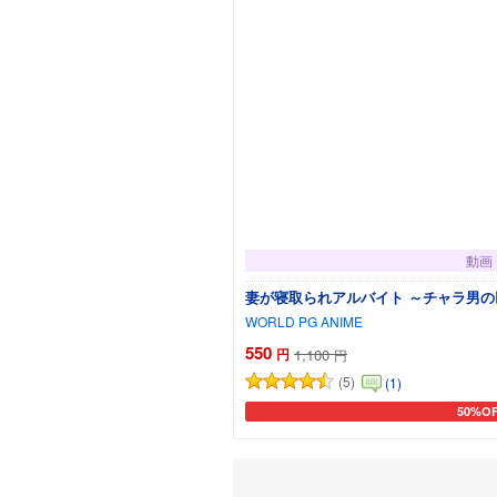
動画
妻が寝取られアルバイト ～チャラ男の巨根
WORLD PG ANIME
550
円
1,100
円
(5)
(1)
50%O
カート