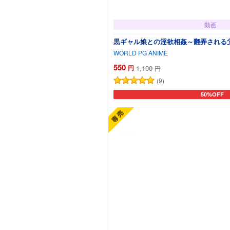
動画
黒ギャル娘との淫欲相姦～翻弄される父親の
WORLD PG ANIME
550
円
1,100
円
(9)
50%OFF
カートに追