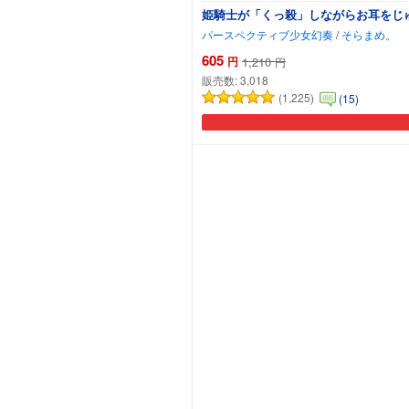
姫騎士が「くっ殺」しながらお耳をじゅ
パースペクティブ少女幻奏
/
そらまめ。
605
円
1,210
円
販売数:
3,018
(1,225)
(15)