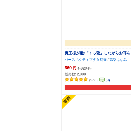
魔王様が極!「くっ殺」しながらお耳を
パースペクティブ少女幻奏
/
高梨はなみ
660
円
1,320
円
販売数:
2,888
(958)
(9)