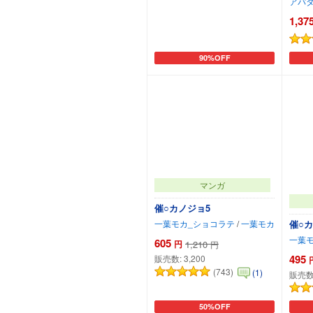
アパ
1,37
90%OFF
カートに追加
マンガ
催○カノジョ5
一葉モカ_ショコラテ
/
一葉モカ
催○カ
一葉
605
円
1,210
円
495
販売数:
3,200
(743)
(1)
販売数
50%OFF
カートに追加