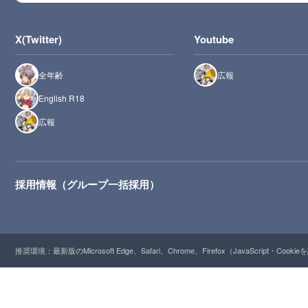
X(Twitter)
Youtube
全年齢
広報
English R18
広報
採用情報（グループ一括採用）
推奨環境：最新版のMicrosoft Edge、Safari、Chrome、Firefox（JavaScript・Cooki