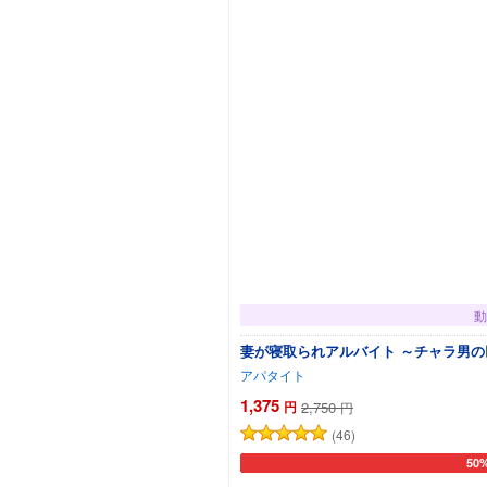
動
妻が寝取られアルバイト ～チャラ男の巨根に
アパタイト
1,375
円
2,750
円
(46)
50
カー