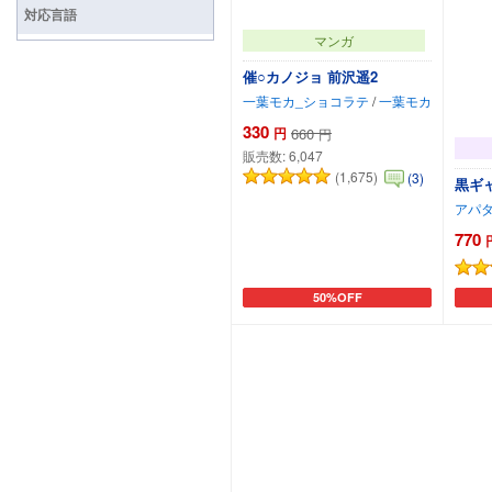
対応言語
マンガ
催○カノジョ 前沢遥2
一葉モカ_ショコラテ
/
一葉モカ
330
円
660
円
販売数:
6,047
(1,675)
(3)
黒ギ
アパ
770
50%OFF
カートに追加