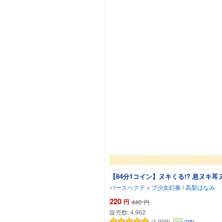
【84分1コイン】ヌキくる!? 息ヌキ
パースペクティブ少女幻奏
/
高梨はなみ
220
円
440
円
販売数:
4,962
(1,909)
(28)