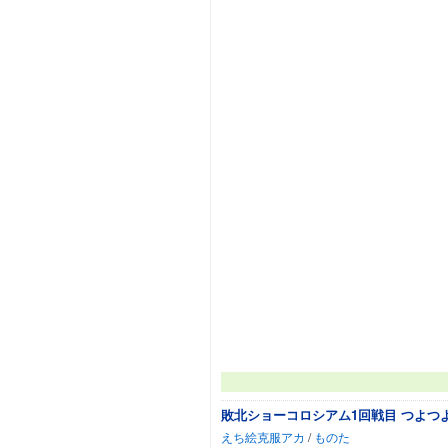
敗北ショーコロシアム1回戦目 つよつ
えち絵克服アカ
/
ものた