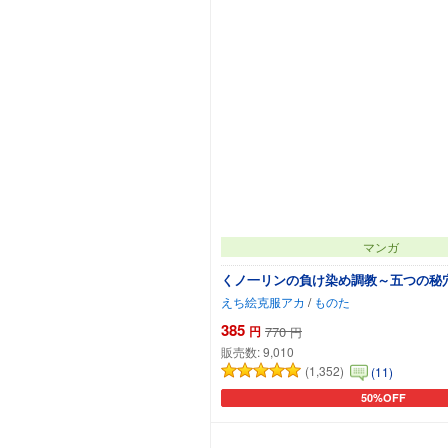
マンガ
くノ一リンの負け染め調教～五つの秘
えち絵克服アカ
/
ものた
385
円
770
円
販売数:
9,010
(1,352)
(11)
50%OFF
カートに追加