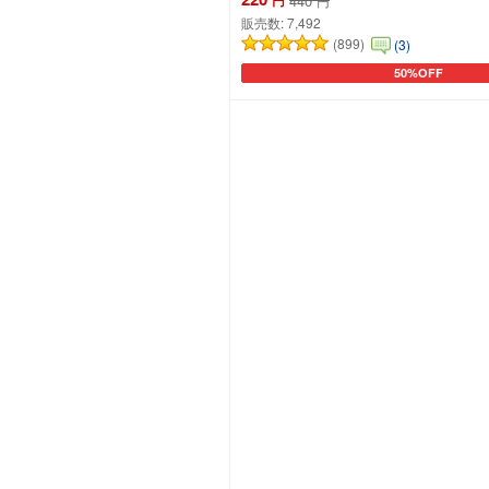
440
円
販売数:
7,492
(899)
(3)
50%OFF
カートに追加