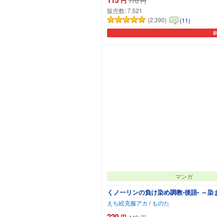
円
770
円
販売数:
7,521
(2,390)
(11)
8
カ
マンガ
くノ一リンの負け染め調教-後語- ～
えち絵克服アカ
/
ものた
220
円