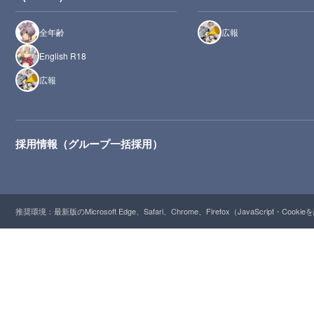
全年齢
広報
English R18
広報
採用情報（グループ一括採用）
推奨環境：最新版のMicrosoft Edge、Safari、Chrome、Firefox（JavaScript・Cooki