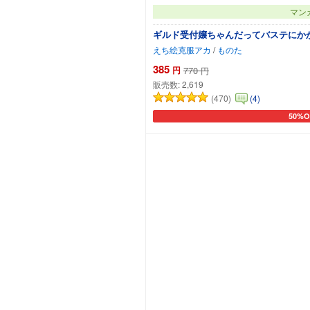
マン
ギルド受付嬢ちゃんだってバステにかか
えち絵克服アカ
/
ものた
385
円
770
円
販売数:
2,619
(470)
(4)
50%O
カート