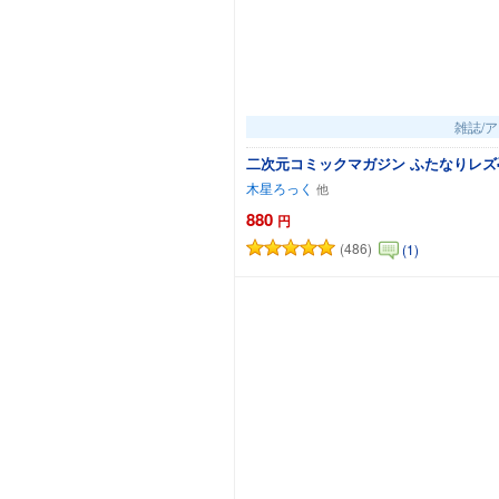
雑誌/
二次元コミックマガジン ふたなりレズ孕ま
木星ろっく
880
円
(486)
(1)
カー