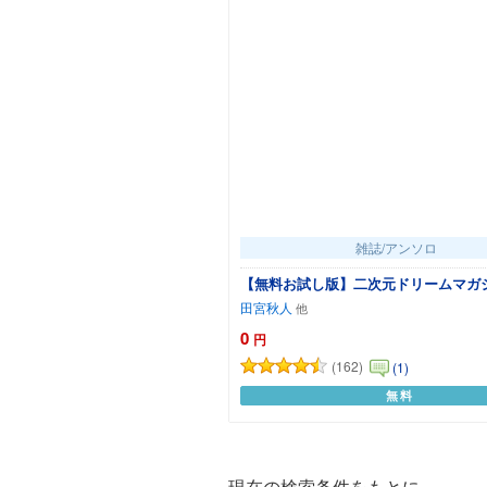
雑誌/アンソロ
【無料お試し版】二次元ドリームマガジンV
田宮秋人
0
円
(162)
(1)
無料
カートに追加
現在の検索条件をもとに