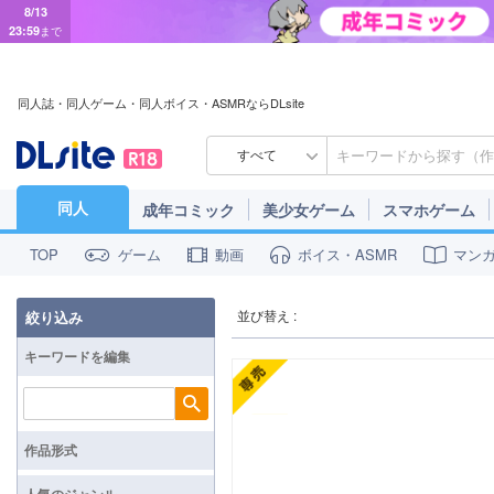
8/13
23:59
まで
同人誌・同人ゲーム・同人ボイス・ASMRならDLsite
すべて
同人
成年コミック
美少女ゲーム
スマホゲーム
ゲーム
動画
ボイス・ASMR
マン
TOP
並び替え :
絞り込み
キーワードを編集
検索
作品形式
人気のジャンル