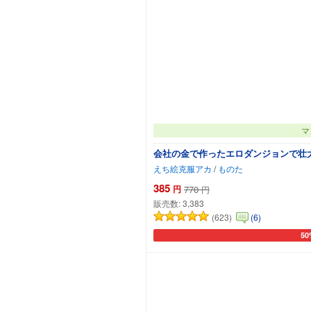
マ
会社の金で作ったエロダンジョンで壮
えち絵克服アカ
/
ものた
385
円
770
円
販売数:
3,383
(623)
(6)
50
カー