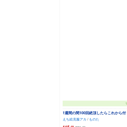
1週間の間100回絶頂したらこれから
えち絵克服アカ
/
ものた
115