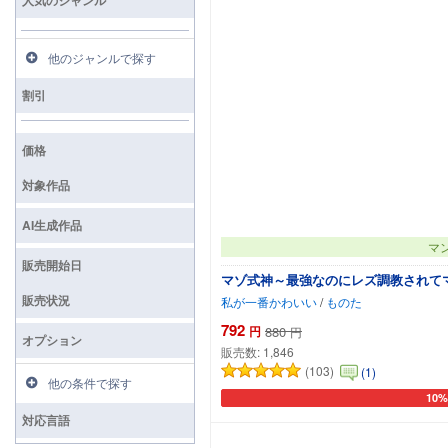
他のジャンルで探す
割引
価格
対象作品
AI生成作品
マ
販売開始日
マゾ式神～最強なのにレズ調教されて
販売状況
私が一番かわいい
/
ものた
792
円
880
円
オプション
販売数:
1,846
(103)
(1)
他の条件で探す
10
カー
対応言語