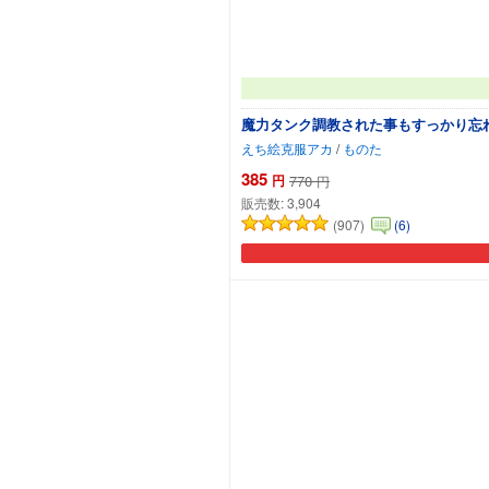
魔力タンク調教された事もすっかり忘
えち絵克服アカ
/
ものた
385
円
770
円
販売数:
3,904
(907)
(6)