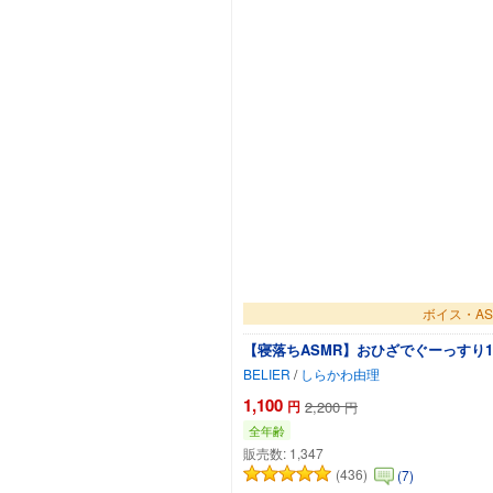
ボイス・AS
【寝落ちASMR】おひざでぐーっすり16
BELIER
/
しらかわ由理
1,100
円
2,200
円
全年齢
販売数:
1,347
(436)
(7)