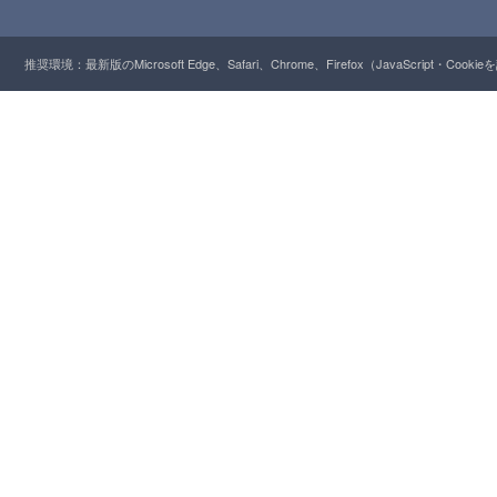
推奨環境：最新版のMicrosoft Edge、Safari、Chrome、Firefox（JavaScript・Cooki