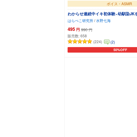
ボイス・ASMR
わからせ連続中イキ初体験~幼馴染JK
はらぺこ研究所
/
水野七海
495
円
990
円
販売数:
658
(224)
(2)
50%OFF
カートに追加