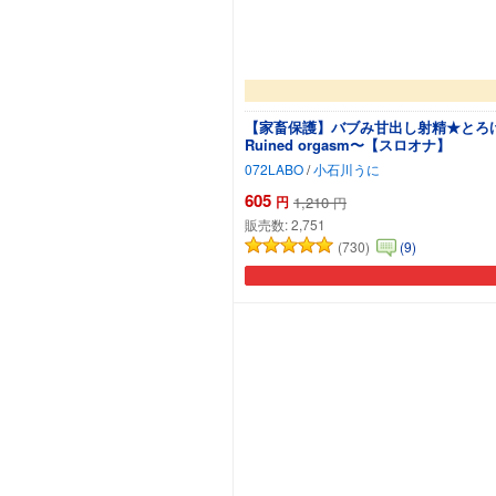
【家畜保護】バブみ甘出し射精★とろ
Ruined orgasm〜【スロオナ】
072LABO
/
小石川うに
605
円
1,210
円
販売数:
2,751
(730)
(9)