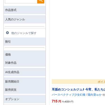
検索
作品形式
人気のジャンル
他のジャンルで探す
割引
価格
対象作品
AI生成作品
販売開始日
ボイ
耳舐めコンシェルジュ♪ 今宵、私たち
販売状況
パースペクティブ少女幻奏
/
陽向葵ゅか
オプション
715
円
1,430
円