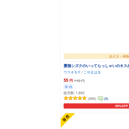
ボイス・AS
愛猫シズクのいってらっしゃいのキス
ウラオモテ
/
こやまはる
55
円
110
円
R-15
販売数:
1,862
(566)
(9)
50%OFF
カートに