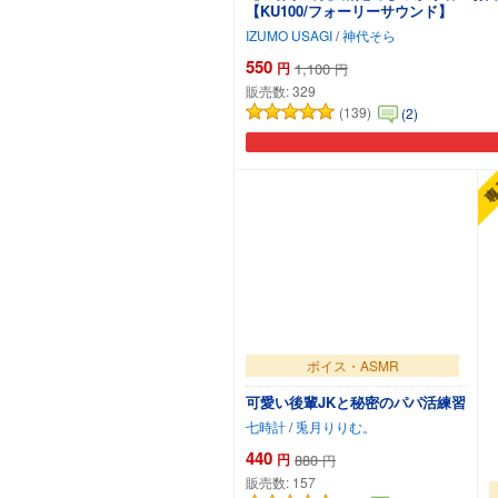
【KU100/フォーリーサウンド】
IZUMO USAGI
/
神代そら
550
円
1,100
円
販売数:
329
(139)
(2)
ボイス・ASMR
可愛い後輩JKと秘密のパパ活練習
七時計
/
兎月りりむ。
440
円
880
円
販売数:
157