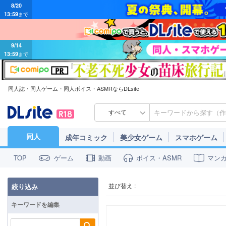
8/20
13:59
まで
9/14
13:59
まで
同人誌・同人ゲーム・同人ボイス・ASMRならDLsite
すべて
同人
成年コミック
美少女ゲーム
スマホゲーム
ゲーム
動画
ボイス・ASMR
マン
TOP
並び替え :
絞り込み
キーワードを編集