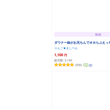
動画
ダウナー妹がお兄ちんでオホらぶえっ
りんご★まし〜ん
1,100
円
販売数:
3,140
(306)
(2)
カートに追加