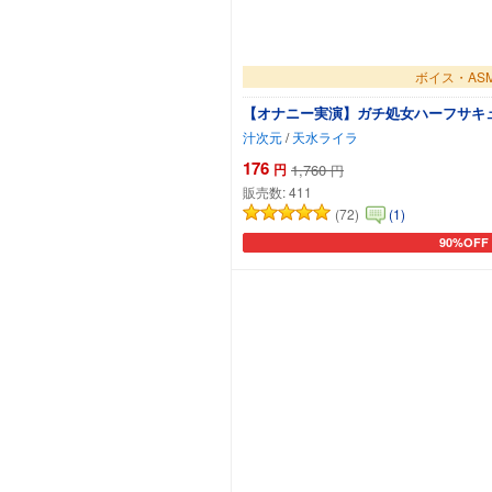
ボイス・AS
【オナニー実演】ガチ処女ハーフサキ
汁次元
/
天水ライラ
176
円
1,760
円
販売数:
411
(72)
(1)
90%OFF
カートに