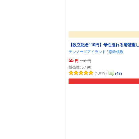
【設立記念110円】母性溢れる清楚
テンノーズアイランド
/
恋鈴桃歌
55
円
110
円
販売数:
5,190
(1,019)
(48)