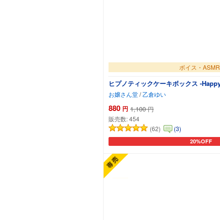
ボイス・ASMR
ヒプノティックケーキボックス -Happy Bir
お嬢さん堂
/
乙倉ゆい
880
円
1,100
円
販売数:
454
(62)
(3)
20%OFF
カートに追