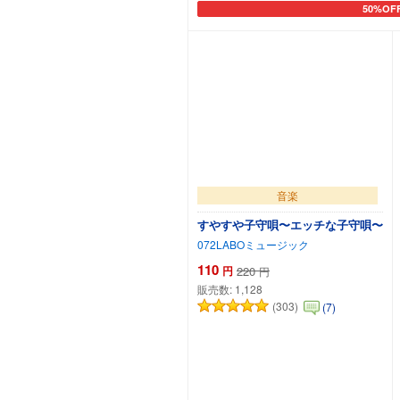
50%OF
カートに
音楽
すやすや子守唄〜エッチな子守唄〜
072LABOミュージック
110
円
220
円
販売数:
1,128
(303)
(7)