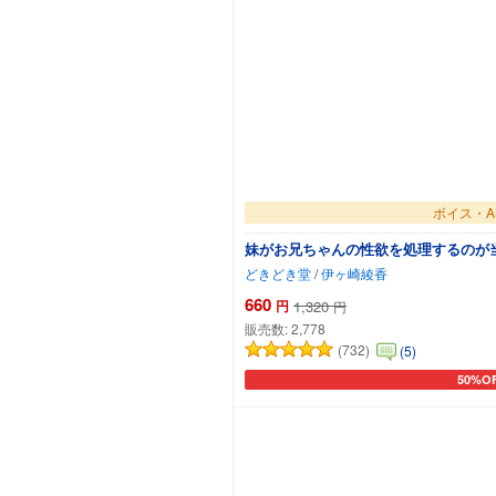
ボイス・A
妹がお兄ちゃんの性欲を処理するのが
どきどき堂
/
伊ヶ崎綾香
660
円
1,320
円
販売数:
2,778
(732)
(5)
50%O
カート