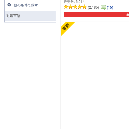
販売数:
6,014
他の条件で探す
(2,185)
(15)
5
対応言語
カ