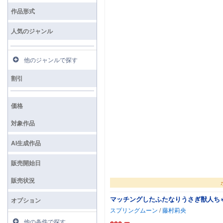
検索
作品形式
人気のジャンル
他のジャンルで探す
割引
価格
対象作品
AI生成作品
販売開始日
販売状況
マッチングしたふたなりうさぎ獣人ち
オプション
スプリングムーン
/
藤村莉央
他の条件で探す