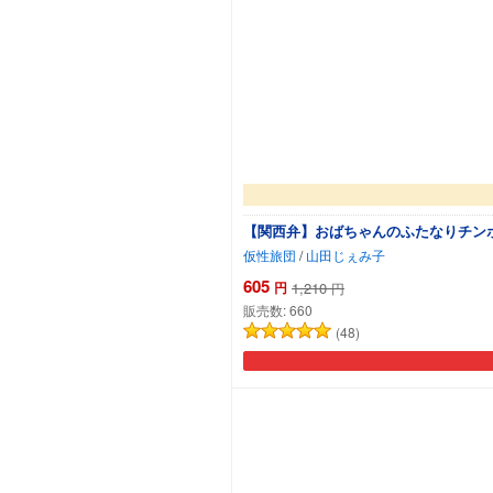
【関西弁】おばちゃんのふたなりチン
仮性旅団
/
山田じぇみ子
605
円
1,210
円
販売数:
660
(48)