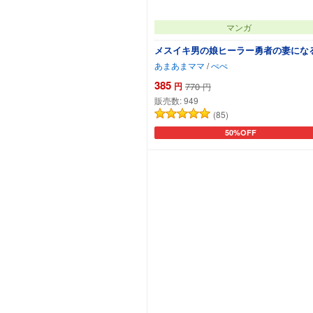
マンガ
メスイキ男の娘ヒーラー勇者の妻にな
あまあまママ
/
ぺぺ
385
円
770
円
販売数:
949
(85)
50%OFF
カートに追加