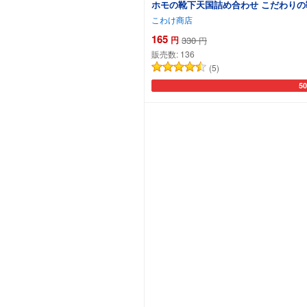
ホモの靴下天国詰め合わせ こだわりの靴下
こわけ商店
165
円
330
円
販売数:
136
(5)
5
カ