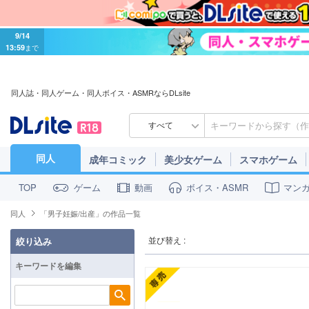
9/14
13:59
まで
同人誌・同人ゲーム・同人ボイス・ASMRならDLsite
すべて
同人
成年コミック
美少女ゲーム
スマホゲーム
ゲーム
動画
ボイス・ASMR
マン
TOP
同人
「男子妊娠/出産」の作品一覧
並び替え :
絞り込み
キーワードを編集