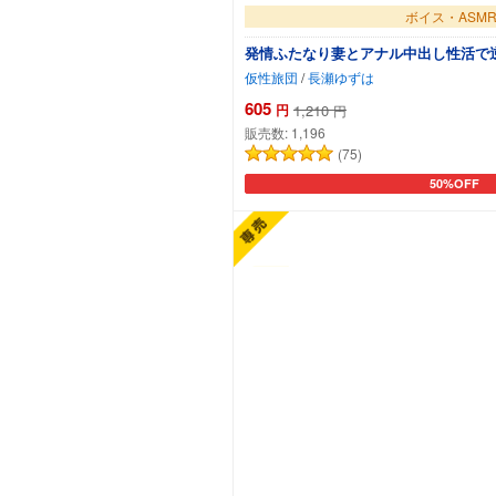
ボイス・ASM
発情ふたなり妻とアナル中出し性活で逆妊
仮性旅団
/
長瀬ゆずは
605
円
1,210
円
販売数:
1,196
(75)
50%OFF
カートに追