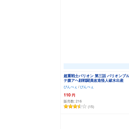
超重戦士バリオン 第三話 バリオンブ
テ腹アヘ顔戦闘員改造怪人破水出産
ぴんべぇ
/
ぴんべぇ
110
円
販売数:
216
(15)