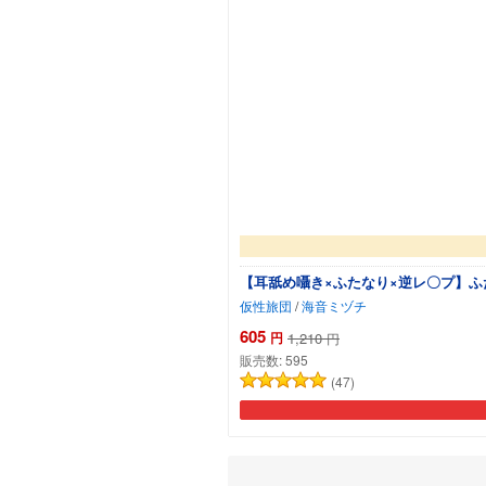
【耳舐め囁き×ふたなり×逆レ〇プ】ふ
仮性旅団
/
海音ミヅチ
605
円
1,210
円
販売数:
595
(47)