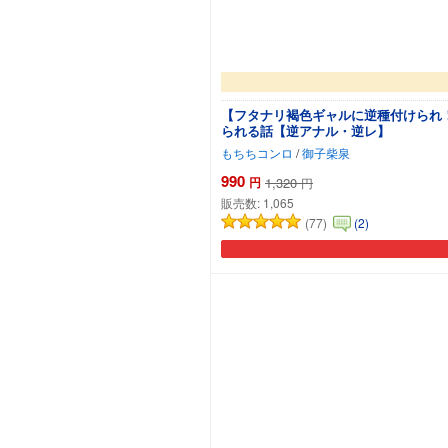
【フタナリ褐色ギャルに逆種付けられ
られる話【逆アナル・逆レ】
もちちコンロ
/
御子柴泉
990
円
1,320
円
販売数:
1,065
(77)
(2)