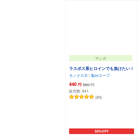
マンガ
ラスボス系ヒロインでも負けたい！
モノクロ犬
/
鬼onスープ
440
円
880
円
販売数:
841
(89)
50%OFF
カートに追加