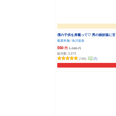
僕の子供を身籠って♡ 男の娘妖狐に
狐屋本舗
/
魚川凪奈
550
円
1,100
円
販売数:
3,373
(190)
(7)