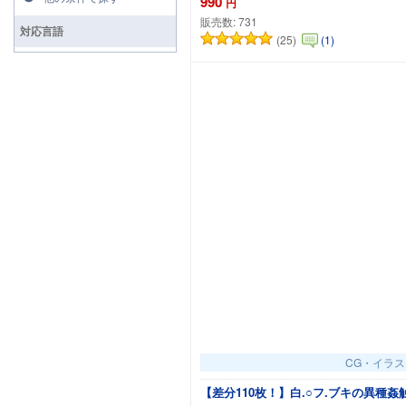
990
円
販売数:
731
対応言語
(25)
(1)
CG・イラス
【差分110枚！】白.○フ.ブキの異種