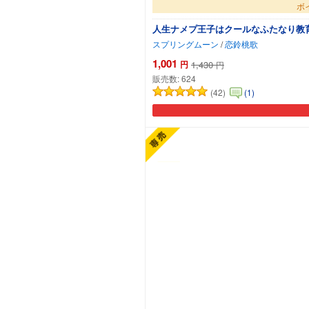
ボ
人生ナメプ王子はクールなふたなり教
スプリングムーン
/
恋鈴桃歌
1,001
円
1,430
円
販売数:
624
(42)
(1)