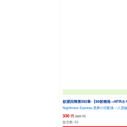
欲望回帰第592章-【69射精発→NT
Nightmare Express-悪夢の宅配便-
/
八雲
330
円
660
円
販売数:
63