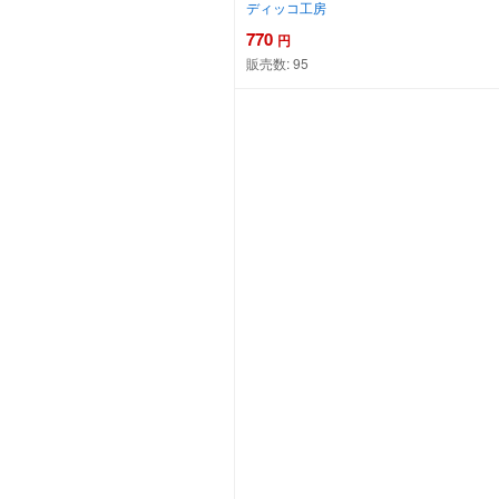
ディッコ工房
770
円
販売数:
95
カートに