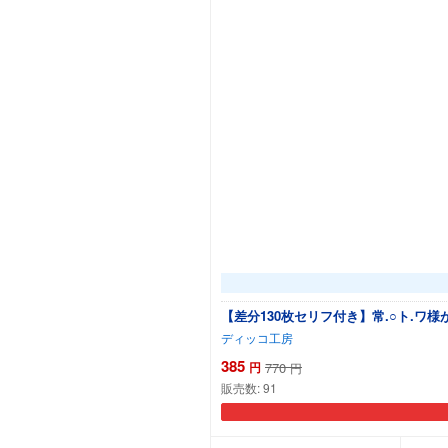
【差分130枚セリフ付き】常.○ト.
ディッコ工房
385
円
770
円
販売数:
91