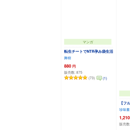
マンガ
転生チートでNTR孕み袋生活
舞樹
880
円
販売数:
875
(73)
(1)
【フル
珍味書
1,210
販売数
カートに追加