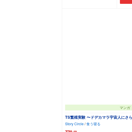
カートに追加
マンガ
TS繁殖実験 〜ドデカマラ宇宙人にさ
Story Circle
/
食う寝る