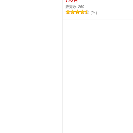
770
円
販売数:
260
(24)
カートに