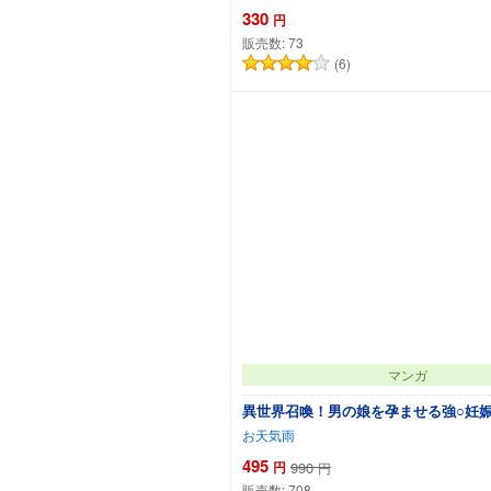
330
円
販売数:
73
(6)
カ
マンガ
異世界召喚！男の娘を孕ませる強○妊
お天気雨
495
円
990
円
販売数:
708