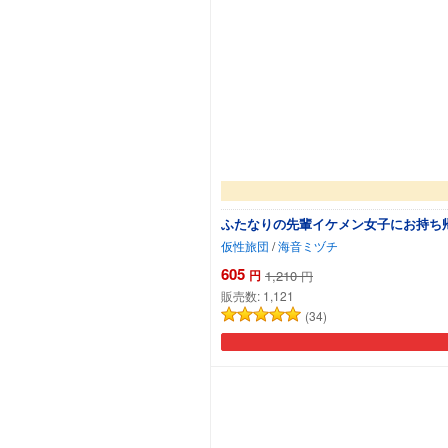
ふたなりの先輩イケメン女子にお持ち帰
仮性旅団
/
海音ミヅチ
605
円
1,210
円
販売数:
1,121
(34)