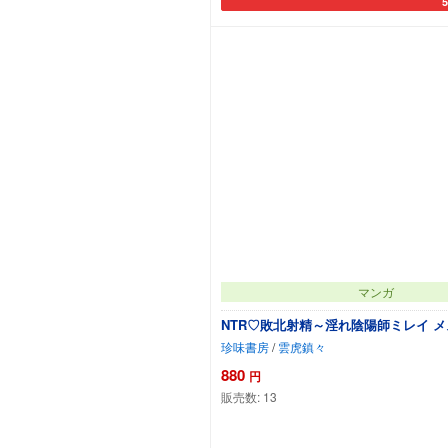
カ
マンガ
NTR♡敗北射精～淫れ陰陽師ミレイ 
珍味書房
/
雲虎鎮々
880
円
販売数:
13