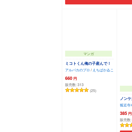
マンガ
ミコトくん俺の子産んで！
アルパカのプロ
/
えちぱかゐこ
660
円
販売数:
313
(25)
ノンケ
狐近寺
385
円
販売数