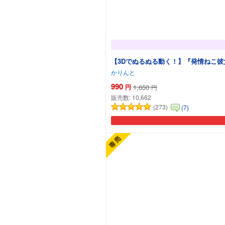
【3Dでぬるぬる動く！】『発情ねこ彼女
かりんと
990
円
1,650
円
販売数:
10,662
(273)
(7)