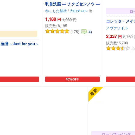
乳首洗脳 ― チクビセンノウ ―
ねこじた結社
/
大山チロル
ロ
1,188
円
1,980
円
ロレッタ・メイ
販売数:
8,195
ノヴァソイル
(175)
(4)
2,337
円
2,750
販売数:
5,703
Just for you～
(3
40%OFF
カートに追加
ロールプレイング