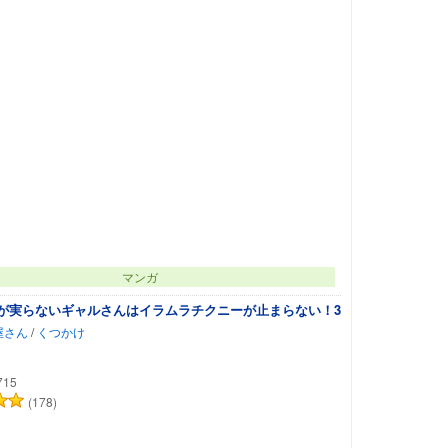
マンガ
が実らないギャルさんはイラムラチクニーが止まらない！3
屋さん
/
くつかけ
715
(178)