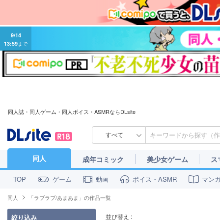
9/14
13:59
まで
同人誌・同人ゲーム・同人ボイス・ASMRならDLsite
すべて
同人
成年コミック
美少女ゲーム
ス
ゲーム
動画
ボイス・ASMR
マン
TOP
同人
「ラブラブ/あまあま」の作品一覧
並び替え :
絞り込み