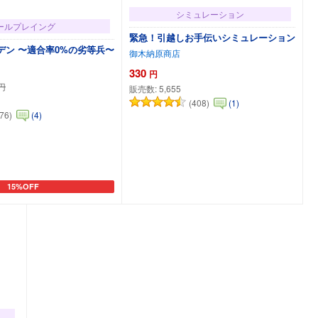
シミュレーション
ールプレイング
緊急！引越しお手伝いシミュレーション
デン 〜適合率0%の劣等兵〜
御木納原商店
330
円
円
販売数:
5,655
(408)
(1)
76)
(4)
15%OFF
カートに追加
カートに追加