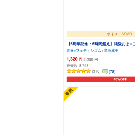
ボイス・ASMR
【6周年記念・6時間超え】純愛おま○こ当番～
青春×フェティシズム
/
逢坂成美
1,320
円
2,200
円
販売数:
8,753
(310)
(78)
40%OFF
カートに追加