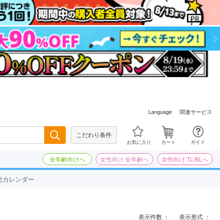
関連サービス
Language
こだわり条件
検索
お気に入り
カート
ガイド
全年齢向けへ
女性向け 全年齢へ
女性向け TL/BLへ
売カレンダー
表示件数 ：
表示形式 ：