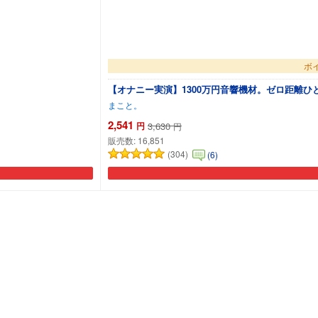
ボ
【オナニー実演】1300万円音響機材。ゼロ距離ひ
まこと。
2,541
円
3,630
円
販売数:
16,851
(304)
(6)