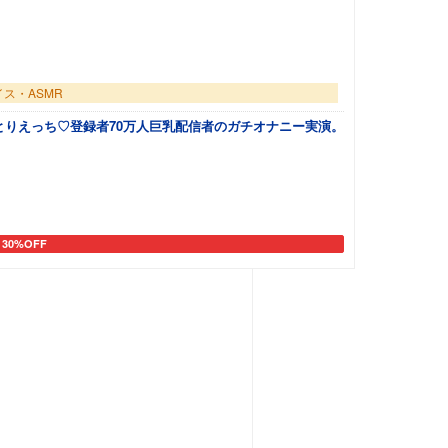
イス・ASMR
とりえっち♡登録者70万人巨乳配信者のガチオナニー実演。
30%OFF
カートに追加