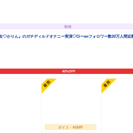
動画
♡かりん』のガチディルドオナニー実演♡Ciーenフォロワー数20万人間近配
40%OFF
カートに追加
ボイス・ASMR