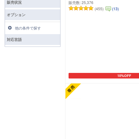
販売状況
販売数:
25,376
(455)
(13)
オプション
他の条件で探す
対応言語
10%OFF
カートに追加