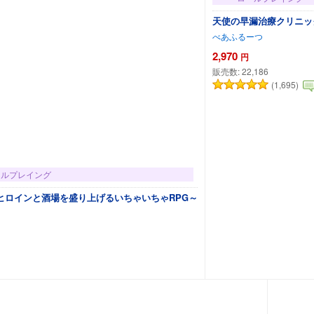
天使の早漏治療クリニッ
べあふるーつ
2,970
円
販売数:
22,186
(1,695)
ールプレイング
ヒロインと酒場を盛り上げるいちゃいちゃRPG～
カートに追加
カートに追加