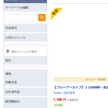
キーワードを編集
検索
作品形式
人気のジャンル
他のジャンルで探す
割引
価格
ボイス・ASMR
対象作品
【ブルーアーカイブ】ミヨASMR～先
AI生成作品
Yostar
/
花岩香奈
1,188
円
1,320
円
販売開始日
全年齢