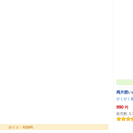
両片想い
がくがく
990
円
販売数:
3,
ボイス・ASMR