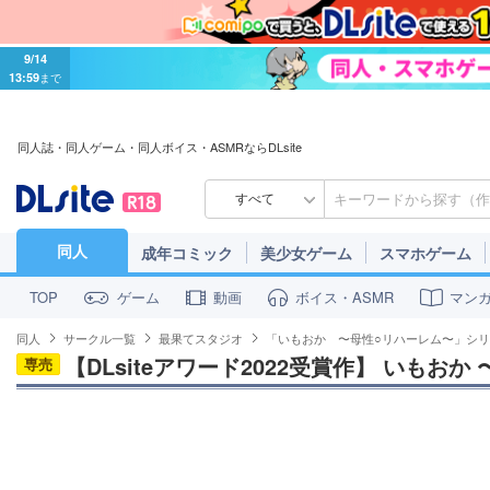
9/14
13:59
まで
同人誌・同人ゲーム・同人ボイス・ASMRならDLsite
すべて
同人
成年コミック
美少女ゲーム
スマホゲーム
ゲーム
動画
ボイス・ASMR
マン
TOP
同人
サークル一覧
最果てスタジオ
「いもおか 〜母性○リハーレム〜」シ
【DLsiteアワード2022受賞作】 いもおか
専売