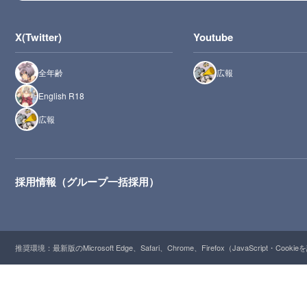
X(Twitter)
Youtube
全年齢
広報
English R18
広報
採用情報（グループ一括採用）
推奨環境：最新版のMicrosoft Edge、Safari、Chrome、Firefox（JavaScript・Cooki