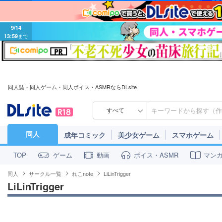
9/14
13:59
まで
同人誌・同人ゲーム・同人ボイス・ASMRならDLsite
すべて
同人
成年コミック
美少女ゲーム
スマホゲーム
ゲーム
動画
ボイス・ASMR
マン
TOP
同人
サークル一覧
れこnote
LiLinTrigger
LiLinTrigger