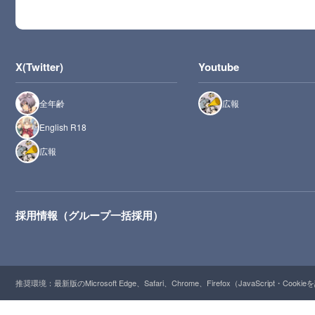
X(Twitter)
Youtube
全年齢
広報
English R18
広報
採用情報（グループ一括採用）
推奨環境：最新版のMicrosoft Edge、Safari、Chrome、Firefox（JavaScript・Cooki