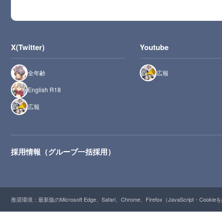
X(Twitter)
Youtube
全年齢
広報
English R18
広報
採用情報（グループ一括採用）
推奨環境：最新版のMicrosoft Edge、Safari、Chrome、Firefox（JavaScript・Cooki