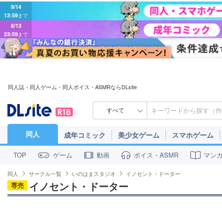
9/14
13:59
まで
8/13
23:59
まで
同人誌・同人ゲーム・同人ボイス・ASMRならDLsite
すべて
同人
成年コミック
美少女ゲーム
スマホゲーム
ゲーム
動画
ボイス・ASMR
マン
TOP
同人
サークル一覧
いのはまスタジオ
イノセント・ドーター
イノセント・ドーター
専売