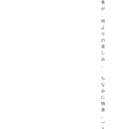
食
が
、
何
よ
り
の
楽
し
み
。
ち
な
み
に
独
身
。
一
人