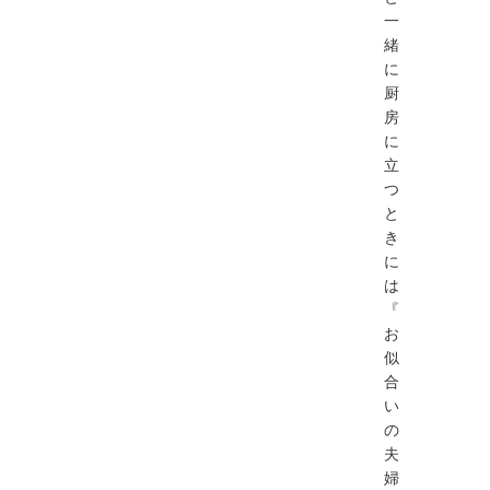
一
緒
に
厨
房
に
立
つ
と
き
に
は
『
お
似
合
い
の
夫
婦