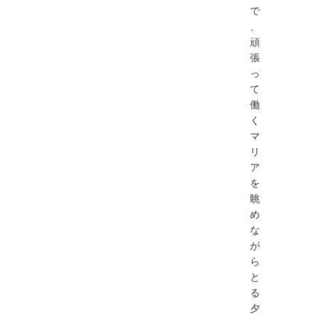
で
、
頑
張
っ
て
働
く
マ
リ
ア
を
眺
め
な
が
ら
と
る
夕