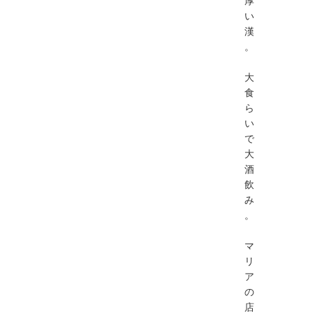
い
漢
。
大
食
ら
い
で
大
酒
飲
み
。
マ
リ
ア
の
店