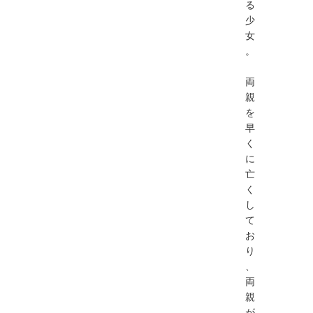
る
少
女
。
両
親
を
早
く
に
亡
く
し
て
お
り
、
両
親
が