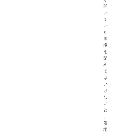
開
い
て
い
た
酒
場
を
閉
め
て
は
い
け
な
い
と
、
酒
場