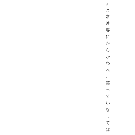
』
と
常
連
客
に
か
ら
か
わ
れ
、
笑
っ
て
い
な
し
て
は