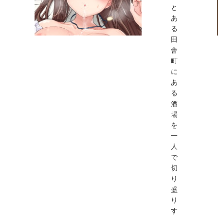
と
あ
る
田
舎
町
に
あ
る
酒
場
を
一
人
で
切
り
盛
り
す