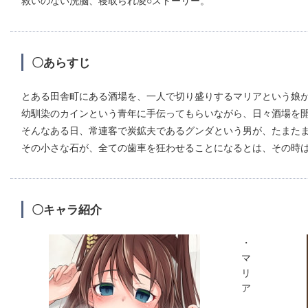
〇あらすじ
とある田舎町にある酒場を、一人で切り盛りするマリアという娘
幼馴染のカインという青年に手伝ってもらいながら、日々酒場を
そんなある日、常連客で炭鉱夫であるグンダという男が、たまた
その小さな石が、全ての歯車を狂わせることになるとは、その時
〇キャラ紹介
・
マ
リ
ア