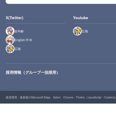
X(Twitter)
Youtube
全年齢
広報
English R18
広報
採用情報（グループ一括採用）
推奨環境：最新版のMicrosoft Edge、Safari、Chrome、Firefox（JavaScript・Cooki