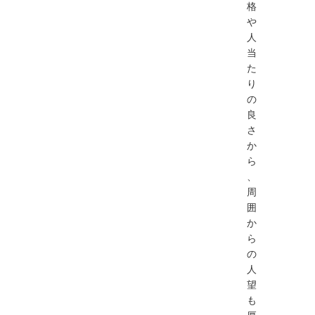
格
や
人
当
た
り
の
良
さ
か
ら
、
周
囲
か
ら
の
人
望
も
厚