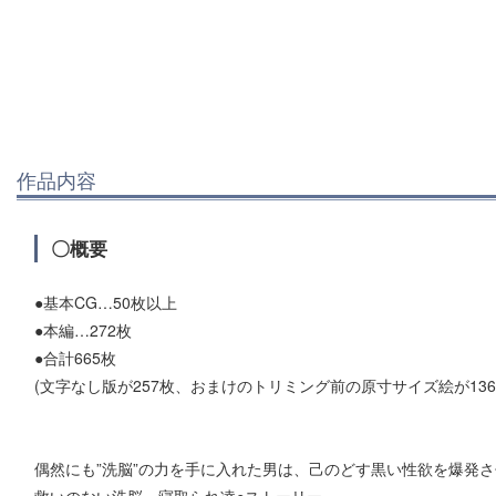
作品内容
〇概要
●基本CG…50枚以上
●本編…272枚
●合計665枚
(文字なし版が257枚、おまけのトリミング前の原寸サイズ絵が136
偶然にも”洗脳”の力を手に入れた男は、己のどす黒い性欲を爆発
救いのない洗脳、寝取られ凌○ストーリー。