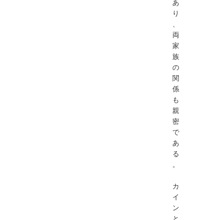
あ
り
、
両
家
族
の
関
係
も
親
密
で
あ
る
。
カ
イ
ン
と