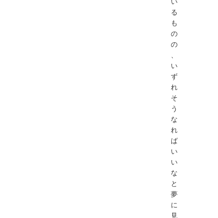
い
る
も
の
の
、
い
ず
れ
そ
う
な
れ
ば
い
い
な
と
夢
に
見