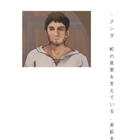
・
グ
ン
ダ
町
の
産
業
を
支
え
て
い
る
、
炭
鉱
夫