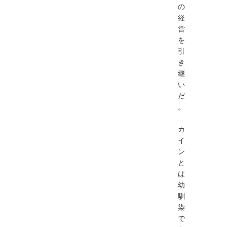
の
経
営
を
引
き
継
い
だ
。
カ
イ
ン
と
は
幼
馴
染
で