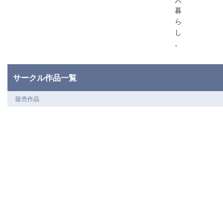
暮
ら
し
。
サークル作品一覧
販売作品