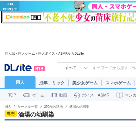
9/14
13:59
まで
同人誌・同人ゲーム・同人ボイス・ASMRならDLsite
すべて
同人
成年コミック
美少女ゲーム
スマホゲーム
ゲーム
動画
ボイス・ASMR
マン
TOP
同人
サークル一覧
250歩の路地
酒場の幼馴染
酒場の幼馴染
専売