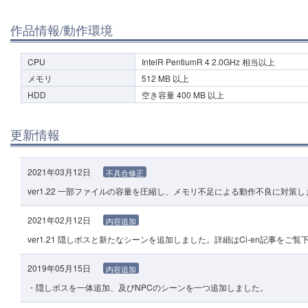
作品情報/動作環境
CPU
IntelR PentiumR 4 2.0GHz 相当以上
メモリ
512 MB 以上
HDD
空き容量 400 MB 以上
更新情報
2021年03月12日
不具合修正
ver1.22 一部ファイルの容量を圧縮し、メモリ不足による動作不良に対策
2021年02月12日
内容追加
ver1.21 隠しボスと新たなシーンを追加しました。詳細はCi-en記事をご覧
2019年05月15日
内容追加
・隠しボスを一体追加、及びNPCのシーンを一つ追加しました。