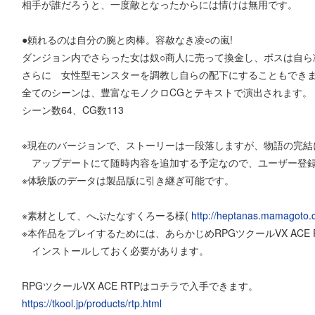
相手が誰だろうと、一度敵となったからには情けは無用です。
●頼れるのは自分の腕と肉棒。容赦なき凌○の嵐!
ダンジョン内でさらった女は奴○商人に売って換金し、ボスは自ら
さらに 女性型モンスターを調教し自らの配下にすることもでき
全てのシーンは、豊富なモノクロCGとテキストで演出されます。
シーン数64、CG数113
※現在のバージョンで、ストーリーは一段落しますが、物語の完結
アップデートにて随時内容を追加する予定なので、ユーザー登録
※体験版のデータは製品版に引き継ぎ可能です。
※素材として、へぷたなすくろーる様(
http://heptanas.mamagoto.
※本作品をプレイするためには、あらかじめRPGツクールVX ACE 
インストールしておく必要があります。
RPGツクールVX ACE RTPはコチラで入手できます。
https://tkool.jp/products/rtp.html