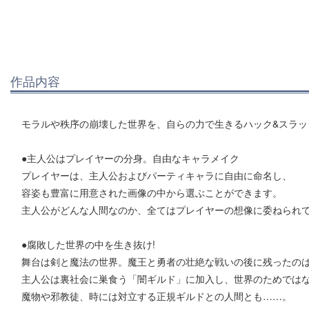
作品内容
モラルや秩序の崩壊した世界を、自らの力で生きるハック&スラッ
●主人公はプレイヤーの分身。自由なキャラメイク
プレイヤーは、主人公およびパーティキャラに自由に命名し、
容姿も豊富に用意された画像の中から選ぶことができます。
主人公がどんな人間なのか、全てはプレイヤーの想像に委ねられ
●腐敗した世界の中を生き抜け!
舞台は剣と魔法の世界。魔王と勇者の壮絶な戦いの後に残ったの
主人公は裏社会に巣食う「闇ギルド」に加入し、世界のためでは
魔物や邪教徒、時には対立する正規ギルドとの人間とも……。