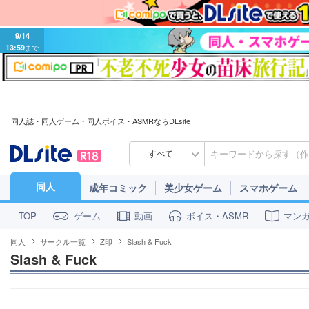
9/14
13:59
まで
同人誌・同人ゲーム・同人ボイス・ASMRならDLsite
すべて
同人
成年コミック
美少女ゲーム
スマホゲーム
ゲーム
動画
ボイス・ASMR
マン
TOP
同人
サークル一覧
Z印
Slash & Fuck
Slash & Fuck