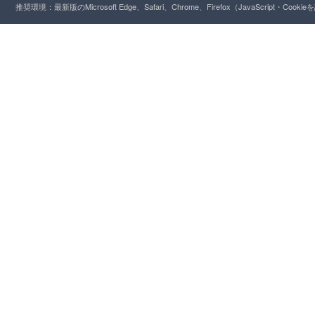
推奨環境：最新版のMicrosoft Edge、Safari、Chrome、Firefox（JavaScript・Cooki