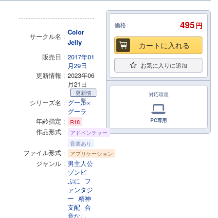
495
価格
円
Color
サークル名
Jelly
カートに入れる
販売日
2017年01
月29日
お気に入りに追加
更新情報
2023年06
月21日
更新情
対応環境
報
シリーズ名
グール×
グーラ
年齢指定
PC専用
R18
作品形式
アドベンチャー
音楽あり
ファイル形式
アプリケーション
ジャンル
男主人公
ゾンビ
ぷに
フ
ァンタジ
ー
精神
支配
合
意なし