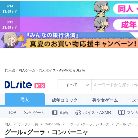
9/14
13:59
まで
8/13
23:59
まで
同人誌・同人ゲーム・同人ボイス・ASMRならDLsite
すべて
同人
成年コミック
美少女ゲーム
ス
ゲーム
動画
ボイス・ASMR
マン
TOP
同人
サークル一覧
Color Jelly
「グール×グーラ」シリーズ
グール×グー
グール×グーラ・コンパーニャ