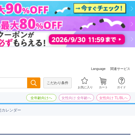
関連サービス
Language
こだわり条件
検索
お気に入り
カート
ガイド
全年齢向けへ
女性向け 全年齢へ
女性向け TL/BLへ
売カレンダー