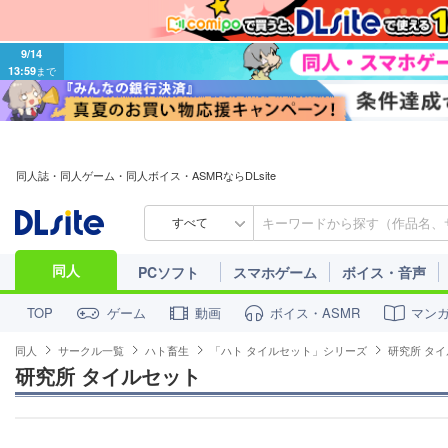
9/14
13:59
まで
同人誌・同人ゲーム・同人ボイス・ASMRならDLsite
すべて
同人
PCソフト
スマホゲーム
ボイス・音声
ゲーム
動画
ボイス・ASMR
マン
TOP
同人
サークル一覧
ハト畜生
「ハト タイルセット」シリーズ
研究所 タ
研究所 タイルセット