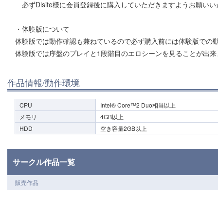
必ずDlsite様に会員登録後に購入していただきますようお願い
・体験版について
体験版では動作確認も兼ねているので必ず購入前には体験版での
体験版では序盤のプレイと1段階目のエロシーンを見ることが出来
作品情報/動作環境
CPU
Intel® Core™2 Duo相当以上
メモリ
4GB以上
HDD
空き容量2GB以上
サークル作品一覧
販売作品