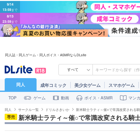
9/14
13:59
まで
8/13
23:59
まで
同人誌・同人ゲーム・同人ボイス・ASMRならDLsite
すべて
同人
成年コミック
美少女ゲーム
スマホゲーム
ゲーム
動画
ボイス・ASMR
マン
TOP
同人
サークル一覧
ドリルさきいか
新米騎士ラティ～催○で常識改変される
新米騎士ラティ～催○で常識改変される騎
専売