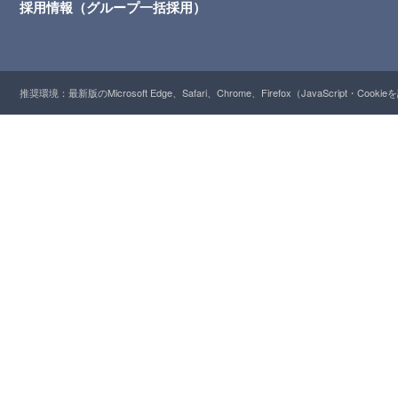
採用情報（グループ一括採用）
推奨環境：最新版のMicrosoft Edge、Safari、Chrome、Firefox（JavaScript・Cooki