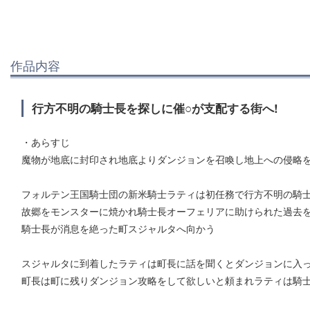
作品内容
行方不明の騎士長を探しに催○が支配する街へ!
・あらすじ
魔物が地底に封印され地底よりダンジョンを召喚し地上への侵略
フォルテン王国騎士団の新米騎士ラティは初任務で行方不明の騎
故郷をモンスターに焼かれ騎士長オーフェリアに助けられた過去
騎士長が消息を絶った町スジャルタへ向かう
スジャルタに到着したラティは町長に話を聞くとダンジョンに入
町長は町に残りダンジョン攻略をして欲しいと頼まれラティは騎