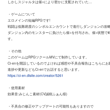
しかしスジャルタは催○により密かに支配されていた…
・ゲームについて
エロメインの短編RPGです!
戦闘は低難易度のシンボルエンカウントで進行しダンジョンの攻
ダンジョン内のモンスターに負けたら催○を付与され、催○状態で
す。
・その他
このゲームはRPGツクールMVにて制作しています。
Ci-enを開設しているのでよければ感想や不具合報告はこちらに
進捗や更新などもCi-enでお話すると思います。
https://ci-en.dlsite.com/creator/5261
・使用素材
効果音:みじんこ素材(CV誠樹ふぁん様)
・不具合の修正やアップデートの可能性もありますので