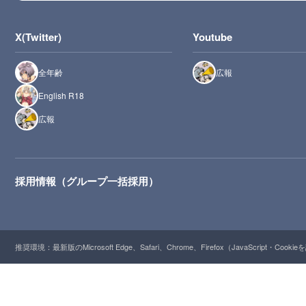
X(Twitter)
Youtube
全年齢
広報
English R18
広報
採用情報（グループ一括採用）
推奨環境：最新版のMicrosoft Edge、Safari、Chrome、Firefox（JavaScript・Cooki