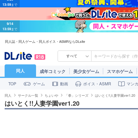
9/14
13:59
まで
同人誌・同人ゲーム・同人ボイス・ASMRならDLsite
すべて
同人
成年コミック
美少女ゲーム
スマホゲーム
ゲーム
動画
ボイス・ASMR
マン
TOP
同人
サークル一覧
ちょいや
「拳」シリーズ
はいとく!!人妻学園ver1.20
はいとく!!人妻学園ver1.20