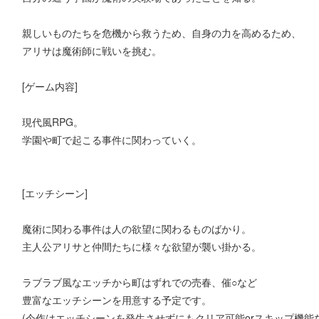
親しいものたちを危機から救うため、自身の力を高めるため、
アリサは魔術師に戦いを挑む。
[ゲーム内容]
現代風RPG。
学園や町で起こる事件に関わっていく。
[エッチシーン]
魔術に関わる事件は人の欲望に関わるものばかり。
主人公アリサと仲間たちに様々な欲望が襲い掛かる。
ラブラブ風なエッチから町はずれでの売春、催○など
豊富なエッチシーンを用意する予定です。
(今作はエッチシーンを発生させずにもクリア可能orスキップ機能