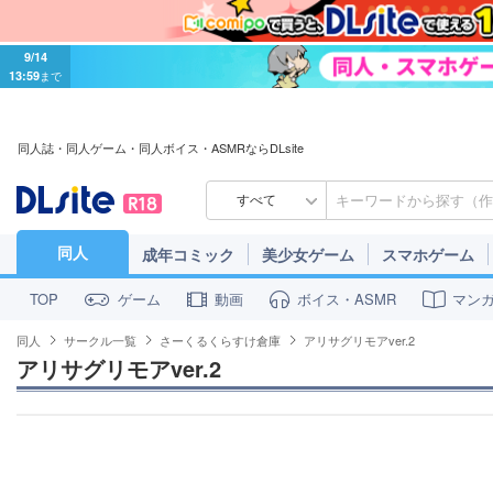
9/14
13:59
まで
同人誌・同人ゲーム・同人ボイス・ASMRならDLsite
すべて
同人
成年コミック
美少女ゲーム
スマホゲーム
ゲーム
動画
ボイス・ASMR
マン
TOP
同人
サークル一覧
さーくるくらすけ倉庫
アリサグリモアver.2
アリサグリモアver.2