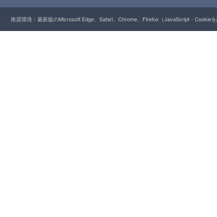
推奨環境：最新版のMicrosoft Edge、Safari、Chrome、Firefox（JavaScript・Cooki