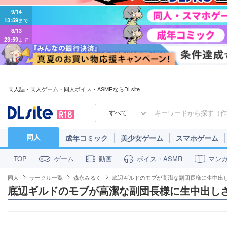
9/14
13:59
まで
8/13
23:59
まで
同人誌・同人ゲーム・同人ボイス・ASMRならDLsite
すべて
同人
成年コミック
美少女ゲーム
スマホゲーム
ゲーム
動画
ボイス・ASMR
マン
TOP
同人
サークル一覧
森永みるく
底辺ギルドのモブが高潔な副団長様に生中出
底辺ギルドのモブが高潔な副団長様に生中出し