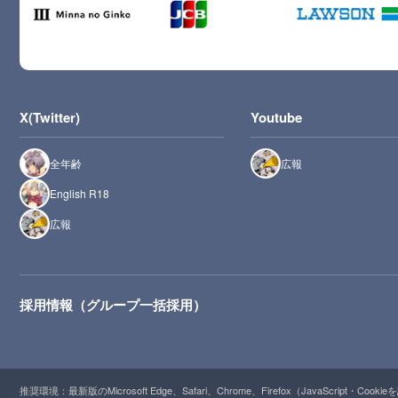
X(Twitter)
Youtube
全年齢
広報
English R18
広報
採用情報（グループ一括採用）
推奨環境：最新版のMicrosoft Edge、Safari、Chrome、Firefox（JavaScript・Cooki