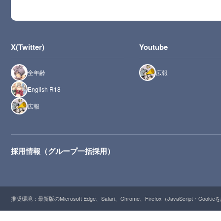
X(Twitter)
Youtube
全年齢
広報
English R18
広報
採用情報（グループ一括採用）
推奨環境：最新版のMicrosoft Edge、Safari、Chrome、Firefox（JavaScript・Cooki