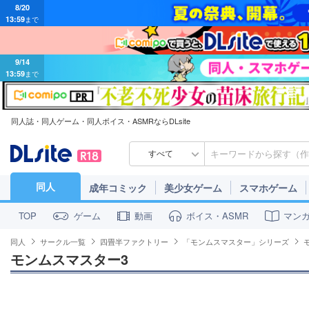
8/20
13:59
まで
9/14
13:59
まで
同人誌・同人ゲーム・同人ボイス・ASMRならDLsite
すべて
同人
成年コミック
美少女ゲーム
スマホゲーム
ゲーム
動画
ボイス・ASMR
マン
TOP
同人
サークル一覧
四畳半ファクトリー
「モンムスマスター」シリーズ
モンムスマスター3