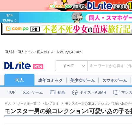
9/14
13:59
まで
同人誌・同人ゲーム・同人ボイス・ASMRならDLsite
すべて
同人
成年コミック
美少女ゲーム
スマホゲーム
ゲーム
動画
ボイス・ASMR
マン
TOP
同人
サークル一覧
パンノミミ
モンスター男の娘コレクション!可愛いあの子を
モンスター男の娘コレクション!可愛いあの子を捕