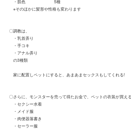
・肌色 5種
※そのほかに髪形や性格も変わります
〇調教は、
・乳首弄り
・手コキ
・アナル弄り
の3種類
家に配置しペットにすると、あまあまセックスもしてくれる!
〇さらに、モンスターを売って得たお金で、ペットの衣装が買える
・セクシー水着
・メイド服
・肉便器落書き
・セーラー服