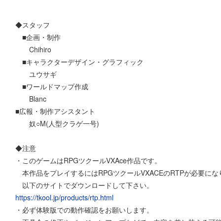
◆スタッフ
■企画・制作
Chihiro
■キャラクターデザイン・グラフィック
ユウサギ
■ワールドマップ作成
Blanc
■広報・制作アシスタント
奴○M(人型クラゲ一号)
◆注意
・このゲームはRPGツクールVXAce作品です。
本作品をプレイするにはRPGツクールVXACEのRTPが必要に
以下のサイトでダウンロードして下さい。
https://tkool.jp/products/rtp.html
・必ず体験版での動作確認をお願いします。