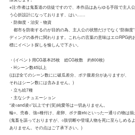
※注:作者は鬼畜道の信徒ですので、本作品はあらゆる手段で主人
う心折設計になっております、はい……
・防御度・治安・物資
都市を防衛するのが目的の為、主人公の状態だけでなく“防御度”や
ディングの条件に関わります。これらの言葉の意味はエロRPG的
標にイベント探しを愉しんで下さい。
・(イベント用CG基本25枚 総CG枚数 約800枚)
・Hシーン数45以上
(ほぼ全てのシーン数にに破瓜差分、ボテ腹差分がありますが、
それはシーン数には含みません。)
・立ち絵7種
・主なシチュエーション
“凌○and凌○”以上です(笑)純愛等は一切ありません。
輪○、売春、強○種付け、産卵、ボテ腹etcといった一通りの物は
(鬼畜を謳っておりますが、○肢切断や登場人物を死に至らしめる
ありません。その点はご了承下さい。)