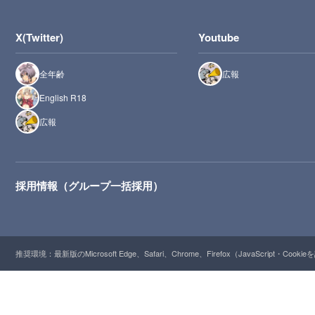
X(Twitter)
Youtube
全年齢
広報
English R18
広報
採用情報（グループ一括採用）
推奨環境：最新版のMicrosoft Edge、Safari、Chrome、Firefox（JavaScript・Cooki