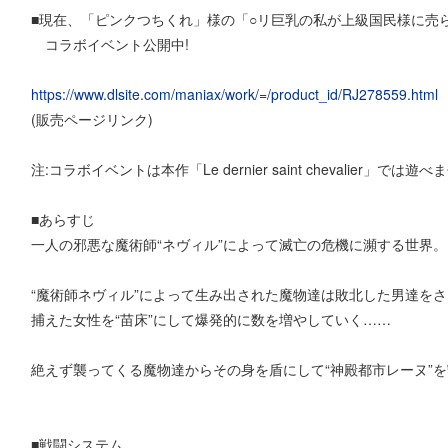
■現在、「ピンクつちくれ」様の「○リ巨乳の私が上級国民様に売
コラボイベント公開中!
https://www.dlsite.com/maniax/work/=/product_id/RJ278559.html
(販売ページリンク)
注:コラボイベントは本作「Le dernier saint chevalier」では遊
■あらすじ
一人の邪悪な魔術師“ネヴィル”によって滅亡の危機に瀕する世界。
“魔術師ネヴィル”によって生み出された魔物達は敗北した男達を
捕えた女性を“苗床”にして爆発的に数を増やしていく……
絶えず襲ってくる魔物達からその身を盾にして“神殿都市レーヌ”を
■戦闘システム