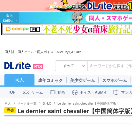
9/14
13:59
まで
同人誌・同人ゲーム・同人ボイス・ASMRならDLsite
すべて
同人
成年コミック
美少女ゲーム
スマホゲーム
ゲーム
動画
ボイス・ASMR
マン
TOP
同人
サークル一覧
B.H.C
Le dernier saint chevalier【中国簡体字版】
Le dernier saint chevalier【中国簡体字
専売