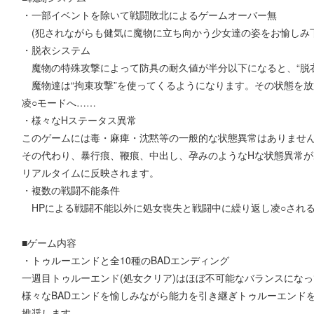
・一部イベントを除いて戦闘敗北によるゲームオーバー無
(犯されながらも健気に魔物に立ち向かう少女達の姿をお愉しみ下
・脱衣システム
魔物の特殊攻撃によって防具の耐久値が半分以下になると、“脱衣
魔物達は“拘束攻撃”を使ってくるようになります。その状態を放
凌○モードへ……
・様々なHステータス異常
このゲームには毒・麻痺・沈黙等の一般的な状態異常はありませ
その代わり、暴行痕、鞭痕、中出し、孕みのようなHな状態異常が
リアルタイムに反映されます。
・複数の戦闘不能条件
HPによる戦闘不能以外に処女喪失と戦闘中に繰り返し凌○され
■ゲーム内容
・トゥルーエンドと全10種のBADエンディング
一週目トゥルーエンド(処女クリア)はほぼ不可能なバランスにな
様々なBADエンドを愉しみながら能力を引き継ぎトゥルーエンド
推奨します。