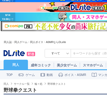
9/14
13:59
まで
同人誌・同人ゲーム・同人ボイス・ASMRならDLsite
すべて
同人
成年コミック
美少女ゲーム
スマホゲーム
ゲーム
動画
ボイス・ASMR
マン
TOP
同人
サークル一覧
輪々処
野球拳クエスト
野球拳クエスト