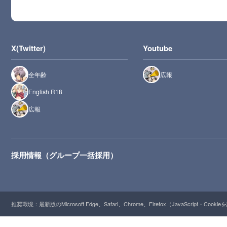
X(Twitter)
Youtube
全年齢
広報
English R18
広報
採用情報（グループ一括採用）
推奨環境：最新版のMicrosoft Edge、Safari、Chrome、Firefox（JavaScript・Cooki