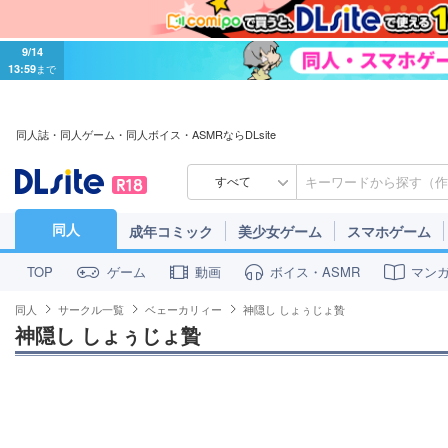
9/14
13:59
まで
同人誌・同人ゲーム・同人ボイス・ASMRならDLsite
すべて
同人
成年コミック
美少女ゲーム
スマホゲーム
ゲーム
動画
ボイス・ASMR
マン
TOP
同人
サークル一覧
ベェーカリィー
神隠し しょぅじょ贄
神隠し しょぅじょ贄