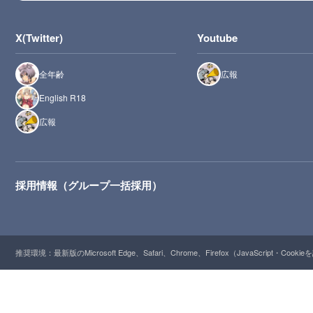
X(Twitter)
Youtube
全年齢
広報
English R18
広報
採用情報（グループ一括採用）
推奨環境：最新版のMicrosoft Edge、Safari、Chrome、Firefox（JavaScript・Cooki