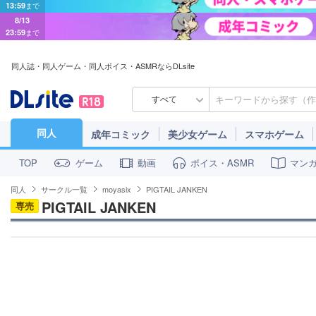
8/13
23:59
まで
同人誌・同人ゲーム・同人ボイス・ASMRならDLsite
すべて
同人
成年コミック
美少女ゲーム
スマホゲーム
ゲーム
動画
ボイス・ASMR
マン
TOP
同人
サークル一覧
moyasix
PIGTAIL JANKEN
PIGTAIL JANKEN
専売