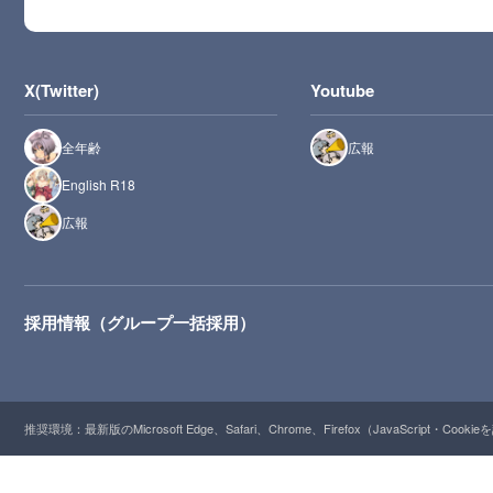
X(Twitter)
Youtube
全年齢
広報
English R18
広報
採用情報（グループ一括採用）
推奨環境：最新版のMicrosoft Edge、Safari、Chrome、Firefox（JavaScript・Cooki