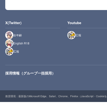
X(Twitter)
Youtube
全年齢
広報
English R18
広報
採用情報（グループ一括採用）
推奨環境：最新版のMicrosoft Edge、Safari、Chrome、Firefox（JavaScript・Cooki