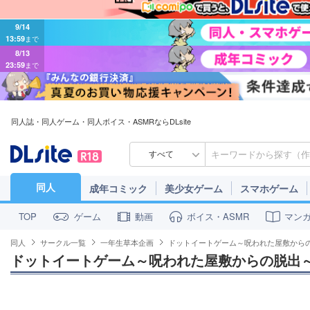
9/14
13:59
まで
8/13
23:59
まで
同人誌・同人ゲーム・同人ボイス・ASMRならDLsite
すべて
同人
成年コミック
美少女ゲーム
スマホゲーム
ゲーム
動画
ボイス・ASMR
マン
TOP
同人
サークル一覧
一年生草本企画
ドットイートゲーム～呪われた屋敷から
ドットイートゲーム～呪われた屋敷からの脱出