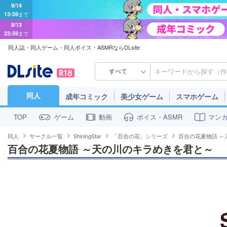
9/14
13:59
まで
8/13
23:59
まで
同人誌・同人ゲーム・同人ボイス・ASMRならDLsite
すべて
同人
成年コミック
美少女ゲーム
スマホゲーム
ゲーム
動画
ボイス・ASMR
マン
TOP
同人
サークル一覧
ShiningStar
「百合の花」シリーズ
百合の花夏物語 ～
百合の花夏物語 ～天の川のキラめきを君と～