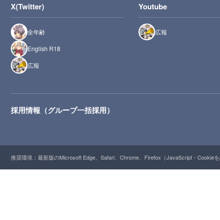
X(Twitter)
Youtube
全年齢
広報
English R18
広報
採用情報（グループ一括採用）
推奨環境：最新版のMicrosoft Edge、Safari、Chrome、Firefox（JavaScript・Cooki