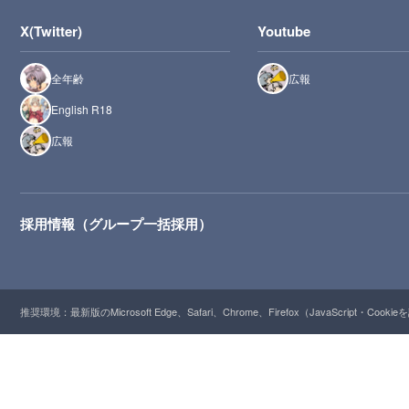
X(Twitter)
Youtube
全年齢
広報
English R18
広報
採用情報（グループ一括採用）
推奨環境：最新版のMicrosoft Edge、Safari、Chrome、Firefox（JavaScript・Cooki