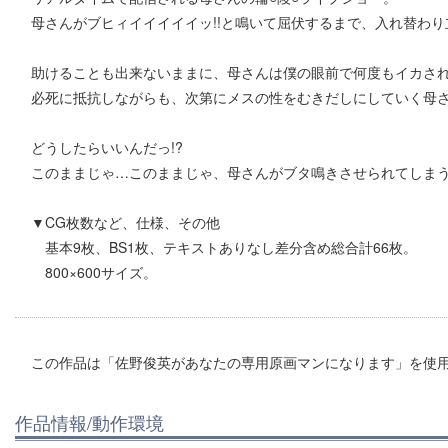
母さんがブヒィイイイイイッ!!と鳴いて屈伏するまで、入れ替わ
助けることも出来ないままに、母さんは僕の眼前で何度もイカさ
必死に抵抗しながらも、次第にメスの性をむきだしにしていく母
どうしたらいいんだっ!?
このままじゃ…このままじゃ、母さんがブタ鳴きさせられてしまう!!
▼CG枚数など、仕様、その他
基本9枚、BS1枚、テキストありなし差分含め総合計66枚。
800×600サイズ。
この作品は「佐野俊英があなたの専用原画マンになります」を使
作品情報/動作環境