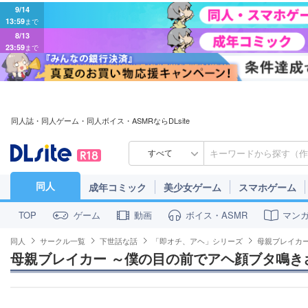
9/14
13:59
まで
8/13
23:59
まで
同人誌・同人ゲーム・同人ボイス・ASMRならDLsite
すべて
同人
成年コミック
美少女ゲーム
スマホゲーム
ゲーム
動画
ボイス・ASMR
マン
TOP
同人
サークル一覧
下世話な話
「即オチ、アヘ」シリーズ
母親ブレイカ
母親ブレイカー ～僕の目の前でアヘ顔ブタ鳴き