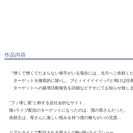
作品内容
『憎くて憎くてたまらない相手がいる場合には、当方へご依頼く
ターゲットを徹底的に陵○し、ブヒィイイイイイッ!!と鳴けば任
ターゲットへの破壊活動報告を詳細なビデオにてお知らせ致し
”ブッ壊し屋”と称する反社会的なサイト。
陵○ライブ配信のターゲットになったのは、僕の母さんだった。
依頼主は、母さんに激しい恨みを持つ僕の種ちがいの兄貴…
リアルタイムで配信される母さんの輪○陵○ライブショー。