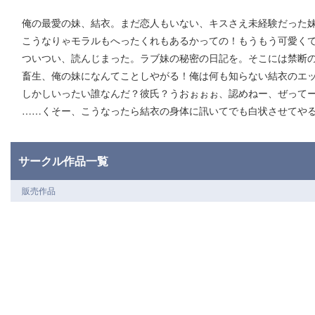
俺の最愛の妹、結衣。まだ恋人もいない、キスさえ未経験だった
こうなりゃモラルもへったくれもあるかっての！もうもう可愛くて
ついつい、読んじまった。ラブ妹の秘密の日記を。そこには禁断
畜生、俺の妹になんてことしやがる！俺は何も知らない結衣のエ
しかしいったい誰なんだ？彼氏？うおぉぉぉ、認めねー、ぜって
……くそー、こうなったら結衣の身体に訊いてでも白状させてや
サークル作品一覧
販売作品