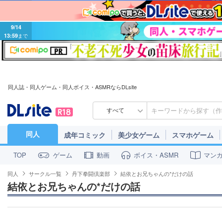
9/14
13:59
まで
同人誌・同人ゲーム・同人ボイス・ASMRならDLsite
すべて
同人
成年コミック
美少女ゲーム
スマホゲーム
ゲーム
動画
ボイス・ASMR
マン
TOP
同人
サークル一覧
丹下拳闘倶楽部
結依とお兄ちゃんの*だけの話
結依とお兄ちゃんの*だけの話