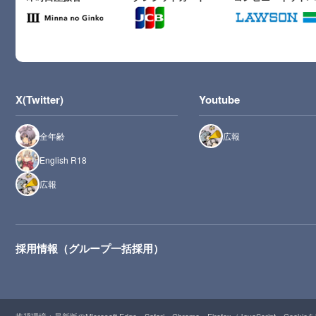
X(Twitter)
Youtube
全年齢
広報
English R18
広報
採用情報（グループ一括採用）
推奨環境：最新版のMicrosoft Edge、Safari、Chrome、Firefox（JavaScript・Cooki