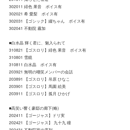
302011 緋色 果音 ボイス有
302021 希 愛梨 ボイス有
302031 【ゴシック】綴ちゃん ボイス有
302041 不動院 霧加
■白水晶 輝く君に、魅入られて
310821 【ゴスロリ】緋色 果音 ボイス有
310801 雪鏡
310811 白水晶 ボイス有
203921 無明の嘲笑メンバーの会話
203891 【ゴスロリ】吊原 ひなこ
203901 【ゴスロリ】馬園 絵美
203911 【ゴスロリ】孤月 ひかげ
■高笑い響く豪邸の廊下(略)
202411 【ゴージャス】ドリ実
202421 【ゴージャス】 九十九 瞳
202431 不動院家の序列