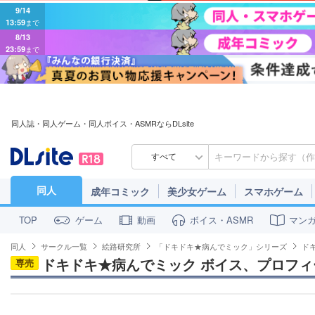
9/14
13:59
まで
8/13
23:59
まで
同人誌・同人ゲーム・同人ボイス・ASMRならDLsite
すべて
同人
成年コミック
美少女ゲーム
スマホゲーム
ゲーム
動画
ボイス・ASMR
マン
TOP
同人
サークル一覧
絵路研究所
「ドキドキ★病んでミック」シリーズ
ド
ドキドキ★病んでミック ボイス、プロフィ
専売