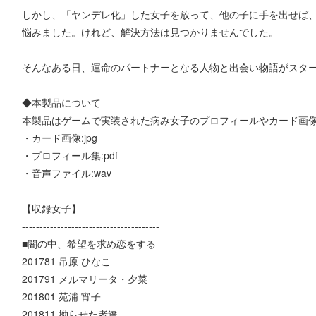
しかし、「ヤンデレ化」した女子を放って、他の子に手を出せば、
悩みました。けれど、解決方法は見つかりませんでした。
そんなある日、運命のパートナーとなる人物と出会い物語がスタ
◆本製品について
本製品はゲームで実装された病み女子のプロフィールやカード画
・カード画像:jpg
・プロフィール集:pdf
・音声ファイル:wav
【収録女子】
---------------------------------------
■闇の中、希望を求め恋をする
201781 吊原 ひなこ
201791 メルマリータ・夕菜
201801 苑浦 宵子
201811 拗らせた者達