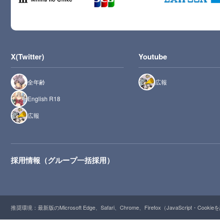
X(Twitter)
Youtube
全年齢
広報
English R18
広報
採用情報（グループ一括採用）
推奨環境：最新版のMicrosoft Edge、Safari、Chrome、Firefox（JavaScript・Cooki