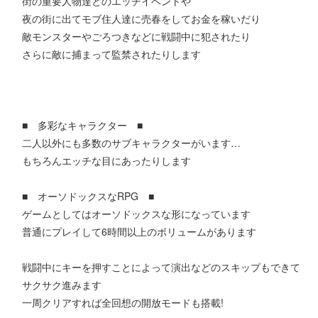
街の重要人物達とのエッチイベントや
夜の街に出てモブ住人達に売春をしてお金を稼いだり
敵モンスターやごろつきなどに戦闘中に犯されたり
さらに敵に捕まって監禁されたりします
■ 多彩なキャラクター ■
二人以外にも多数のサブキャラクターがいます…
もちろんエッチな目にあったりします
■ オーソドックスなRPG ■
ゲームとしてはオーソドックスな形になっています
普通にプレイして6時間以上のボリュームがあります
戦闘中にキーを押すことによって演出などのスキップもできて
サクサク進みます
一周クリアすれば全回想の開放モードも搭載!