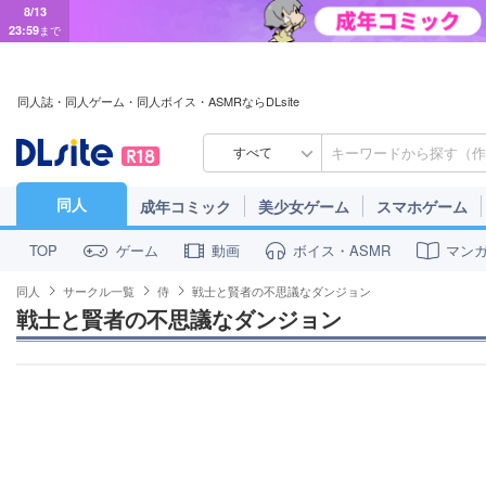
8/13
23:59
まで
同人誌・同人ゲーム・同人ボイス・ASMRならDLsite
すべて
同人
成年コミック
美少女ゲーム
スマホゲーム
ゲーム
動画
ボイス・ASMR
マン
TOP
同人
サークル一覧
侍
戦士と賢者の不思議なダンジョン
戦士と賢者の不思議なダンジョン