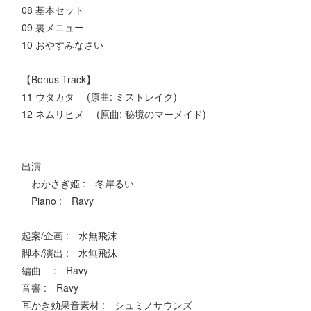
08 基本セット
09 裏メニュー
10 おやすみなさい
【Bonus Track】
11 ウタカタ (原曲: ミストレイク)
12 ネムリヒメ (原曲: 秘境のマーメイド)
出演
わかさぎ姫 : 冬岸るい
Piano : Ravy
起案/企画 : 水無飛沫
脚本/演出 : 水無飛沫
編曲 : Ravy
音響 : Ravy
耳かき効果音素材 : シュミノサウンズ