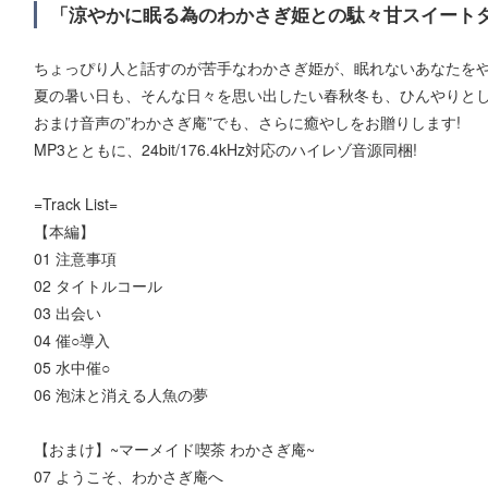
「涼やかに眠る為のわかさぎ姫との駄々甘スイート
ちょっぴり人と話すのが苦手なわかさぎ姫が、眠れないあなたをや
夏の暑い日も、そんな日々を思い出したい春秋冬も、ひんやりとし
おまけ音声の”わかさぎ庵”でも、さらに癒やしをお贈りします!
MP3とともに、24bit/176.4kHz対応のハイレゾ音源同梱!
=Track List=
【本編】
01 注意事項
02 タイトルコール
03 出会い
04 催○導入
05 水中催○
06 泡沫と消える人魚の夢
【おまけ】~マーメイド喫茶 わかさぎ庵~
07 ようこそ、わかさぎ庵へ