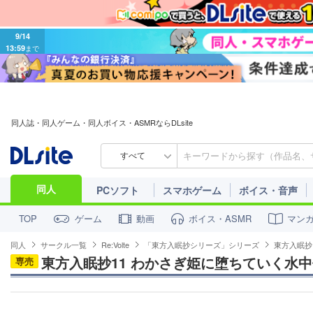
9/14
13:59
まで
同人誌・同人ゲーム・同人ボイス・ASMRならDLsite
すべて
同人
PCソフト
スマホゲーム
ボイス・音声
ゲーム
動画
ボイス・ASMR
マン
TOP
同人
サークル一覧
Re:Volte
「東方入眠抄シリーズ」シリーズ
東方入眠抄
東方入眠抄11 わかさぎ姫に堕ちていく水中
専売