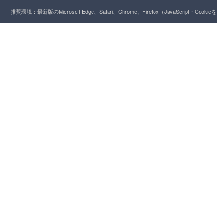
推奨環境：最新版のMicrosoft Edge、Safari、Chrome、Firefox（JavaScript・Cooki