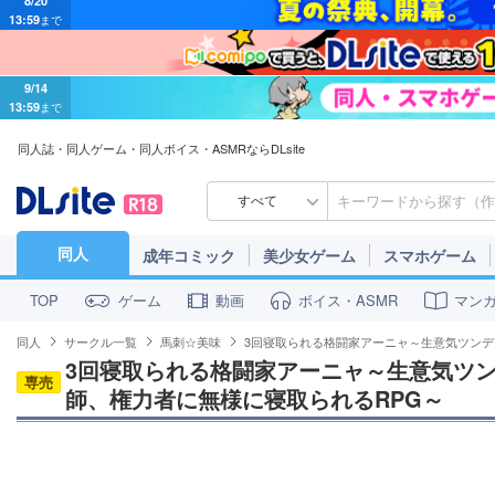
9/14
13:59
まで
同人誌・同人ゲーム・同人ボイス・ASMRならDLsite
すべて
同人
成年コミック
美少女ゲーム
スマホゲーム
ゲーム
動画
ボイス・ASMR
マン
TOP
同人
サークル一覧
馬刺☆美味
3回寝取られる格闘家アーニャ～生意気ツンデ
3回寝取られる格闘家アーニャ～生意気ツ
専売
師、権力者に無様に寝取られるRPG～