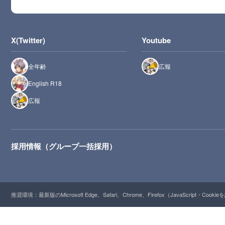
X(Twitter)
Youtube
全年齢
広報
English R18
広報
採用情報（グループ一括採用）
推奨環境：最新版のMicrosoft Edge、Safari、Chrome、Firefox（JavaScript・Cooki