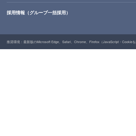
採用情報（グループ一括採用）
推奨環境：最新版のMicrosoft Edge、Safari、Chrome、Firefox（JavaScript・Cooki