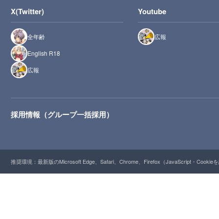
X(Twitter)
Youtube
全年齢
広報
English R18
広報
採用情報（グループ一括採用）
推奨環境：最新版のMicrosoft Edge、Safari、Chrome、Firefox（JavaScript・Cooki