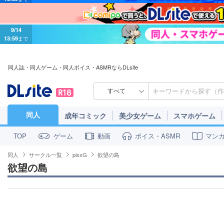
9/14
13:59
まで
同人誌・同人ゲーム・同人ボイス・ASMRならDLsite
すべて
同人
成年コミック
美少女ゲーム
スマホゲーム
ゲーム
動画
ボイス・ASMR
マン
TOP
同人
サークル一覧
pixxG
欲望の島
欲望の島