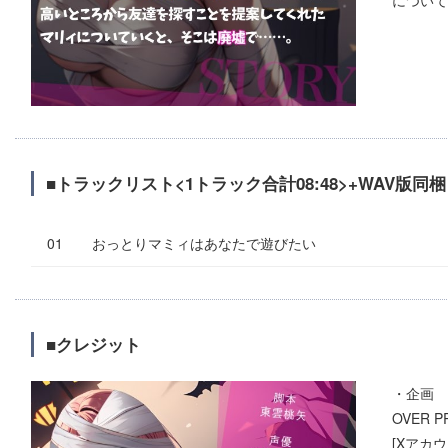
■トラックリスト<1トラック合計08:48>+WAV版同梱
おっとりマミィはあなたで遊びたい
■クレジット
・企画
OVER P
[Xアカウ