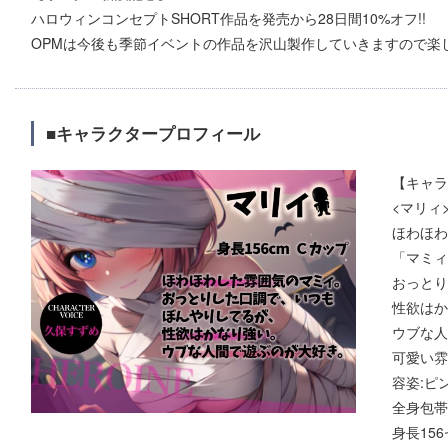
ハロウィンコンセプトSHORT作品を発売から28日間10%オフ!!
OPMは今後も季節イベントの作品を沢山製作していきますので楽し
■キャラクタープロフィール
【キャラ
<マリィ
ほわほわ
「マミィ
おっとり
性欲はか
ウブな人
可愛い雰
容姿:ピ
全身包帯
身長15