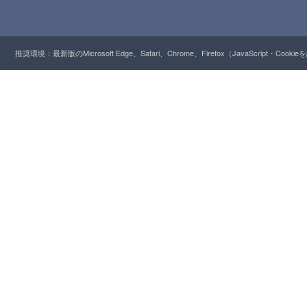
推奨環境：最新版のMicrosoft Edge、Safari、Chrome、Firefox（JavaScript・Cooki