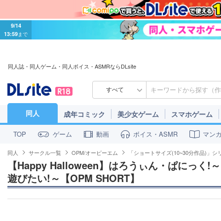
9/14
13:59
まで
同人誌・同人ゲーム・同人ボイス・ASMRならDLsite
すべて
同人
成年コミック
美少女ゲーム
スマホゲーム
ゲーム
動画
ボイス・ASMR
マン
TOP
同人
サークル一覧
OPM/オーピーエム
「ショートサイズ(10~30分作品)」シ
【Happy Halloween】はろうぃん・ぱにっ
遊びたい!～【OPM SHORT】