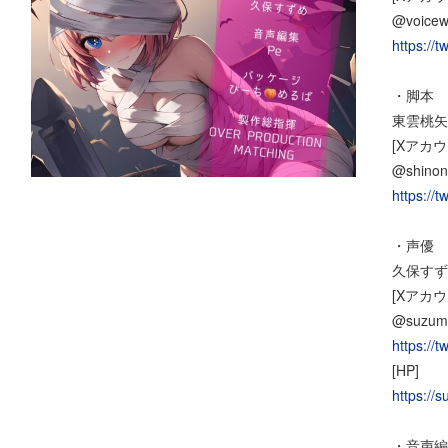
@voicew
https://
・脚本
東雲桃矢
[Xアカウ
@shinon
https://
・声優
久保すず
[Xアカウ
@suzum
https://
[HP]
https://
・音声編