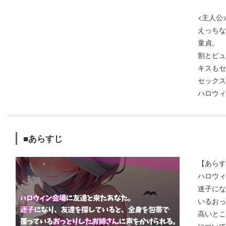
<主人公
えっちな
童貞。
割とピュ
キスもセ
セックス
ハロウィ
■あらすじ
【あらす
ハロウィ
迷子にな
いるおっ
高いとこ
について