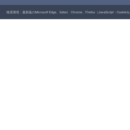
推奨環境：最新版のMicrosoft Edge、Safari、Chrome、Firefox（JavaScript・Cooki