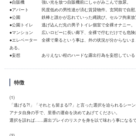
●自販機 強い光を放つ自販機前にしゃがみこんで放尿。
●アパート 民度低めの男性達が済む賃貸物件。玄関前で自慰
●公園 鉄棒と誰かが忘れていった縄跳び。セルフ拘束放
●公園トイレ 逃げ込んだ先の男子トイレ個室で全裸オナニー。
●マンション 広いロビーに長い廊下、全裸で佇むだけでも危険度
●エレベーター 全裸で乗るという事は、外の状況が分からないま
ある。
●妄想 ありえない程のハードな露出行為を妄想しているう
特徴
(1)
「逃げる?!」「それとも留まる!?」と言った選択を迫られるシー
アナタ自身の手で、里香の運命を決めてあげてください。
選択を誤れば……露出プレイのリスクを身を以て味わう事になる
(2)