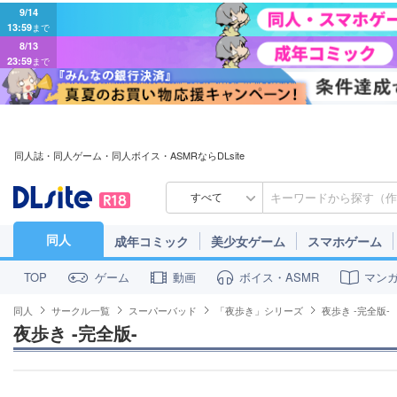
9/14
13:59
まで
8/13
23:59
まで
同人誌・同人ゲーム・同人ボイス・ASMRならDLsite
すべて
同人
成年コミック
美少女ゲーム
スマホゲーム
ゲーム
動画
ボイス・ASMR
マン
TOP
同人
サークル一覧
スーパーバッド
「夜歩き」シリーズ
夜歩き -完全版-
夜歩き -完全版-