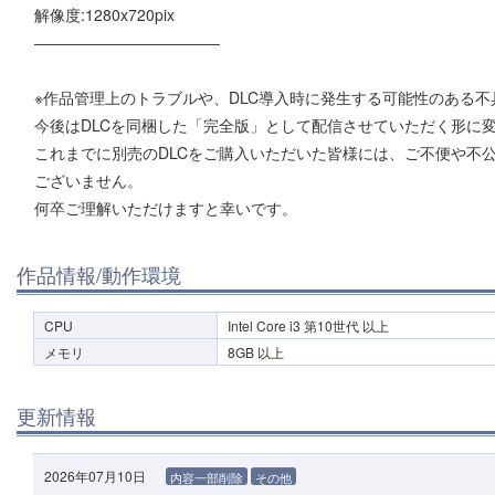
解像度:1280x720pix
――――――――――――
※作品管理上のトラブルや、DLC導入時に発生する可能性のある
今後はDLCを同梱した「完全版」として配信させていただく形に
これまでに別売のDLCをご購入いただいた皆様には、ご不便や不
ございません。
何卒ご理解いただけますと幸いです。
作品情報/動作環境
CPU
Intel Core i3 第10世代 以上
メモリ
8GB 以上
更新情報
2026年07月10日
内容一部削除
その他