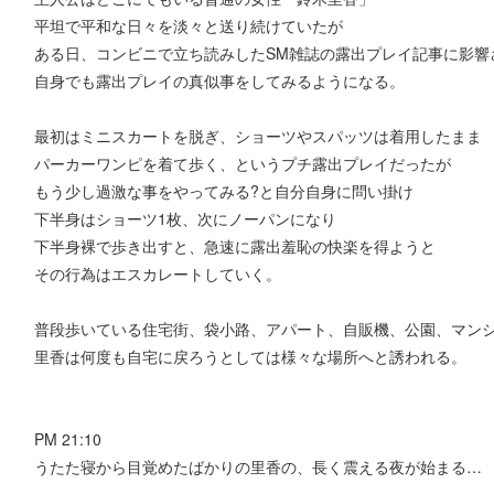
平坦で平和な日々を淡々と送り続けていたが
ある日、コンビニで立ち読みしたSM雑誌の露出プレイ記事に影響
自身でも露出プレイの真似事をしてみるようになる。
最初はミニスカートを脱ぎ、ショーツやスパッツは着用したまま
パーカーワンピを着て歩く、というプチ露出プレイだったが
もう少し過激な事をやってみる?と自分自身に問い掛け
下半身はショーツ1枚、次にノーパンになり
下半身裸で歩き出すと、急速に露出羞恥の快楽を得ようと
その行為はエスカレートしていく。
普段歩いている住宅街、袋小路、アパート、自販機、公園、マン
里香は何度も自宅に戻ろうとしては様々な場所へと誘われる。
PM 21:10
うたた寝から目覚めたばかりの里香の、長く震える夜が始まる…