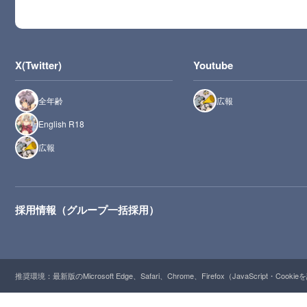
X(Twitter)
Youtube
全年齢
広報
English R18
広報
採用情報（グループ一括採用）
推奨環境：最新版のMicrosoft Edge、Safari、Chrome、Firefox（JavaScript・Cooki