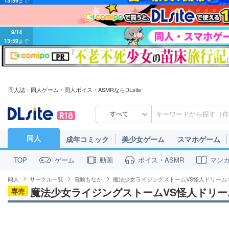
9/14
13:59
まで
同人誌・同人ゲーム・同人ボイス・ASMRならDLsite
すべて
同人
成年コミック
美少女ゲーム
スマホゲーム
ゲーム
動画
ボイス・ASMR
マン
TOP
同人
サークル一覧
電動もなか
魔法少女ライジングストームVS怪人ドリーム
魔法少女ライジングストームVS怪人ドリ
専売